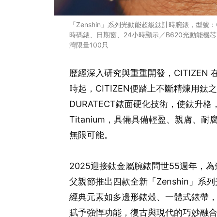
「Zenshin」系列光動能超級鈦計時腕錶，型號：C
時碼錶、日期窗、24小時顯示／B620光動能機芯／
灣限量100只
歷經深入研究與重重開發，CITIZEN 
時起，CITIZEN便踏上不斷精煉用
DURATECT錶面硬化技術，使鈦升格，
Titanium，具備具備輕盈、親膚
無限可能。
2025迎接鈦金屬腕錶問世55週年，為
父親節推出四款全新「Zenshin」系
經典元素如多邊形錶殼、一體式錶帶
賦予強悍功能，復古與現代的巧妙融