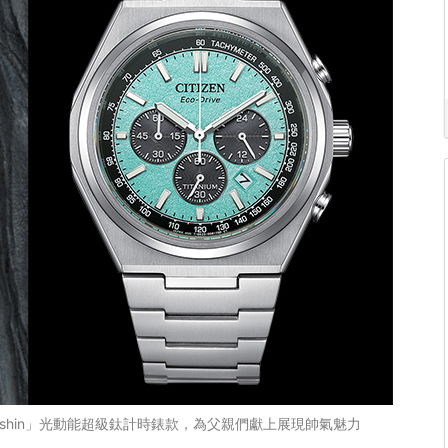
enshin」光動能超級鈦計時錶款，為父親們獻上展現帥氣魅力