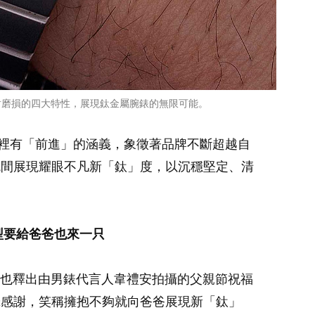
、耐磨損的四大特性，展現鈦金屬腕錶的無限可能。
中文裡有「前進」的涵義，象徵著品牌不斷超越自
腕間展現耀眼不凡新「鈦」度，以沉穩堅定、清
型要給爸爸也來一只
EN也釋出由男錶代言人韋禮安拍攝的父親節祝福
摯感謝，笑稱擁抱不夠就向爸爸展現新「鈦」