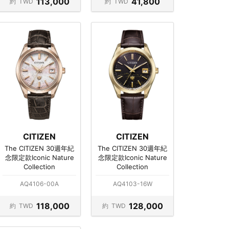
113,000
41,800
約
TWD
約
TWD
CITIZEN
CITIZEN
The CITIZEN 30週年紀
The CITIZEN 30週年紀
念限定款Iconic Nature
念限定款Iconic Nature
Collection
Collection
AQ4106-00A
AQ4103-16W
118,000
128,000
約
TWD
約
TWD