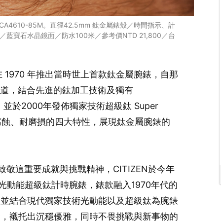
A4610-85M。直徑42.5mm 鈦金屬錶殼／時間指示、計
藍寶石水晶鏡面／防水100米／參考價NTD 21,800／台
在 1970 年推出當時世上首款鈦金屬腕錶，自那
鈦之道，結合先進的鈦加工技術及獨有
並於2000年發佈獨家技術超級鈦 Super
、耐腐蝕、耐磨損的四大特性，展現鈦金屬腕錶的
致敬這重要成就與挑戰精神，CITIZEN於今年
列光動能超級鈦計時腕錶，錶款融入1970年代的
，並結合現代獨家技術光動能以及超級鈦為腕錶
合，襯托出沉穩優雅，同時不畏挑戰與新事物的