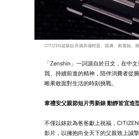
CITIZEN超級鈦具備具備輕盈、親膚、耐腐蝕
「Zenshin」一詞源自於日文，在
我、持續前進的精神，陪伴消費者從
晰果敢面對生活的時刻挑戰。
韋禮安父親節短片秀新錶 動靜皆宜造
不僅以錶款為爸爸獻上祝福，CITIZ
影片，以擁抱向全天下的父親致上誠