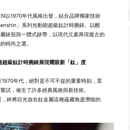
EN以1970年代風格出發，結合品牌獨家技術
款「Zenshin」系列光動能超級鈦計時腕錶。以醒
金屬錶殼與一體式錶帶，以現代元素再現復古的
力的時尚之選。
光動能超級鈦計時腕錶展現耀眼新「鈦」度
至1970年代，絕對是不可不提的重要時刻，眾
斷嘗試，催生了許多經典風格與新技術。
錶材質，終將目光放在鈦金屬這種蘊藏無盡潛能的