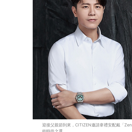
迎接父親節到來，CITIZEN邀請韋禮安配戴「Z
的時尚之選。