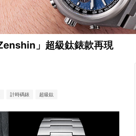
「Zenshin」超級鈦錶款再現
表
計時碼錶
超級鈦