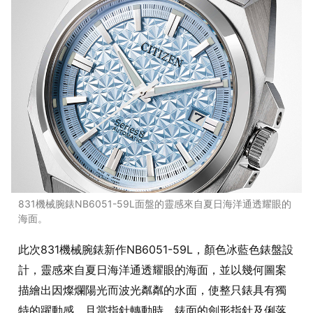
831機械腕錶NB6051-59L面盤的靈感來自夏日海洋通透耀眼的
海面。
此次831機械腕錶新作NB6051-59L，顏色冰藍色錶盤設
計，靈感來自夏日海洋通透耀眼的海面，並以幾何圖案
描繪出因燦爛陽光而波光粼粼的水面，使整只錶具有獨
特的躍動感，且當指針轉動時，錶面的劍形指針及俐落