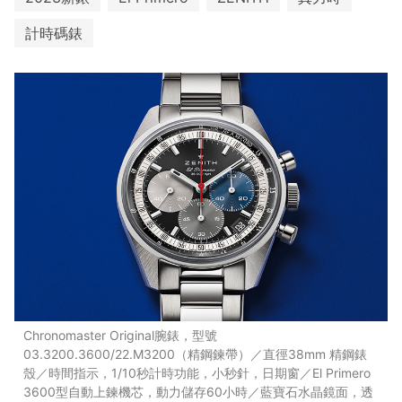
計時碼錶
Chronomaster Original腕錶，型號
03.3200.3600/22.M3200（精鋼鍊帶）／直徑38mm 精鋼錶
殼／時間指示，1/10秒計時功能，小秒針，日期窗／El Primero
3600型自動上鍊機芯，動力儲存60小時／藍寶石水晶鏡面，透