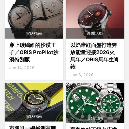
賞錶指南
新聞活動
穿上碳纖維的沙漠王
以焰暗紅面盤打造奔
子／ORIS ProPilot沙
放能量迎接2026火
漠特別版
馬年／ORIS馬年生肖
錶
Jan 14, 2026
Jan 8, 2026
賞錶指南
賞錶指南
市售唯一機械測高腕