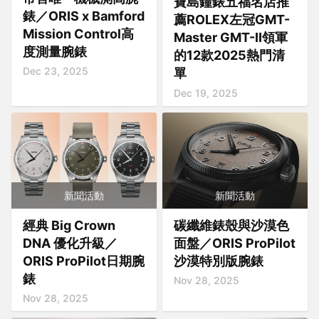
寶島鐘錶五福名店推
錶／ORIS x Bamford
薦ROLEX左冠GMT-
Mission Control高
Master GMT-II領軍
度測量腕錶
的12款2025熱門清
Dec 23, 2025
單
Dec 19, 2025
新聞活動
新聞活動
經典 Big Crown
碳纖維錶殼與沙漠色
DNA 優化升級／
面盤／ORIS ProPilot
ORIS ProPilot日期腕
沙漠特別版腕錶
錶
Nov 28, 2025
Nov 28, 2025