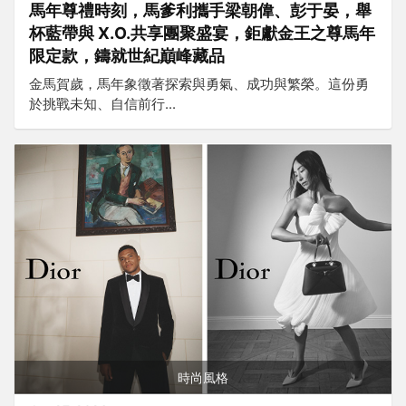
馬年尊禮時刻，馬爹利攜手梁朝偉、彭于晏，舉
杯藍帶與 X.O.共享團聚盛宴，鉅獻金王之尊馬年
限定款，鑄就世紀巔峰藏品
金馬賀歲，馬年象徵著探索與勇氣、成功與繁榮。這份勇
於挑戰未知、自信前行...
時尚風格