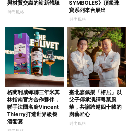
與材質交織的嶄新體驗
SYMBOLES》頂級珠
寶系列來台展出
時尚風格
時尚風格
格蘭利威蟬聯三年米其
臺北嘉佩樂「榕居」以
林指南官方合作夥伴，
父子傳承演繹粵菜風
聯手法國名廚Vincent
華，共譜跨越四十載的
Thierry打造世界級餐
廚藝匠心
酒饗宴
時尚風格
時尚風格