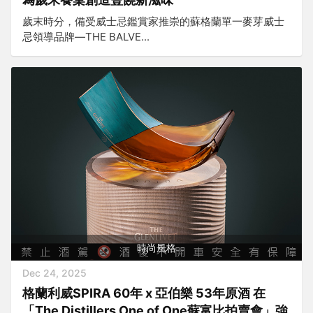
歲末時分，備受威士忌鑑賞家推崇的蘇格蘭單一麥芽威士
忌領導品牌—THE BALVE...
時尚風格
Dec 24, 2025
格蘭利威SPIRA 60年 x 亞伯樂 53年原酒 在
「The Distillers One of One蘇富比拍賣會」強