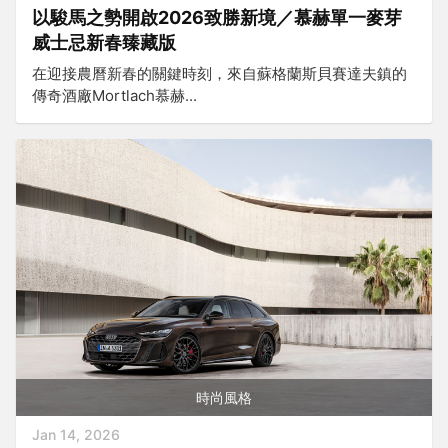
以駿馬之勢開啟2026致勝新境／慕赫單一麥芽
威士忌新春臻藏版
在迎接農曆新春的關鍵時刻，來自蘇格蘭斯貝賽達夫鎮的
傳奇酒廠Mortlach慕赫...
時尚風格
Jan 14, 2026