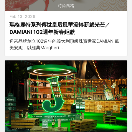
時尚風格
Feb 13, 2026
瑪格麗特系列傳世皇后風華流轉新歲光芒／
DAMIANI 102週年新春鉅獻
迎來品牌創立102週年的義大利頂級珠寶世家DAMIANI戴
美安妮，以經典Margheri...