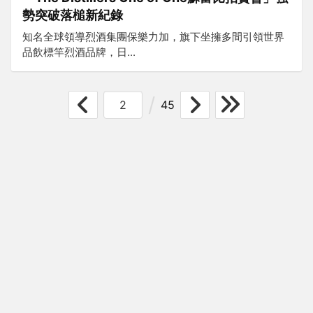
勢突破落槌新紀錄
知名全球領導烈酒集團保樂力加，旗下坐擁多間引領世界
品飲標竿烈酒品牌，日...
45