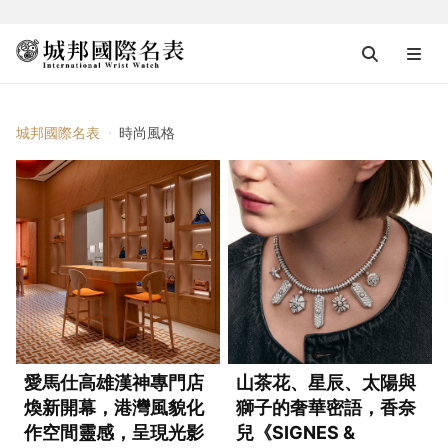
時尚風格
城邦國際名表
時尚風格
愛馬仕高雄漢神專門店
山茶花、星辰、太陽與
煥新開幕，港灣風貌化
獅子的奢華密語，香奈
作空間靈感，呈現光影
兒《SIGNES &