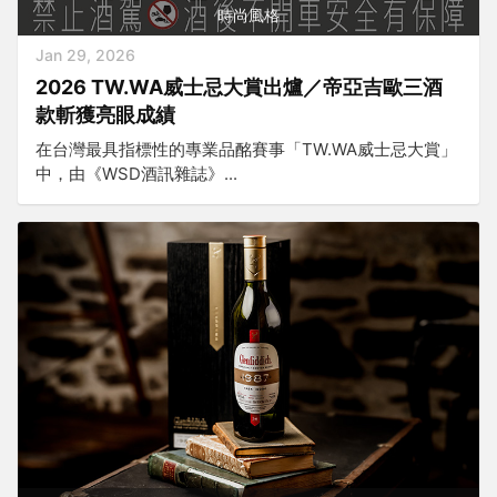
時尚風格
Jan 29, 2026
2026 TW.WA威士忌大賞出爐／帝亞吉歐三酒
款斬獲亮眼成績
在台灣最具指標性的專業品酩賽事「TW.WA威士忌大賞」
中，由《WSD酒訊雜誌》...