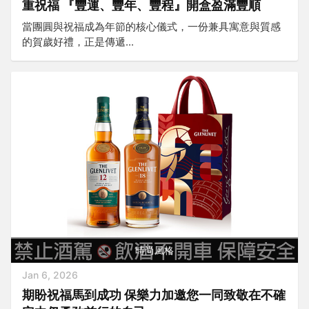
重祝福 『豐運、豐年、豐程』開盒盈滿豐順
當團圓與祝福成為年節的核心儀式，一份兼具寓意與質感
的賀歲好禮，正是傳遞...
時尚風格
Jan 6, 2026
期盼祝福馬到成功 保樂力加邀您一同致敬在不確