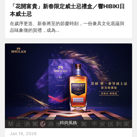
「花開富貴」新春限定威士忌禮盒／響HIBIKI日
本威士忌
在歲序更迭、新春將至的節慶時刻，一份兼具文化底蘊與
品味象徵的賀禮，成為...
時尚風格
Jan 16, 2026