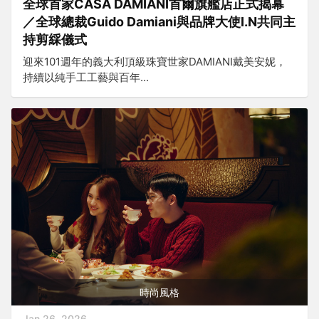
全球首家CASA DAMIANI首爾旗艦店正式揭幕
／全球總裁Guido Damiani與品牌大使I.N共同主
持剪綵儀式
迎來101週年的義大利頂級珠寶世家DAMIANI戴美安妮，
持續以純手工工藝與百年...
時尚風格
Jan 26, 2026