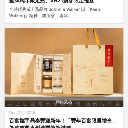
藍牌馬年限定瓶、XR21新春限定禮盒
全球經典威士忌品牌 Johnnie Walker 以「Keep
Walking」精神，將洞察、勇氣...
時尚風格
Dec 24, 2025
百富攜手鼎泰豐迎新年！「豐年百富限量禮盒」
為歲末餐桌創造豐饒新滋味