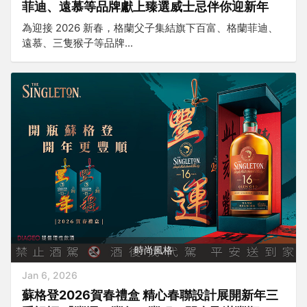
菲迪、遠慕等品牌獻上臻選威士忌伴你迎新年
為迎接 2026 新春，格蘭父子集結旗下百富、格蘭菲迪、
遠慕、三隻猴子等品牌...
時尚風格
Jan 6, 2026
蘇格登2026賀春禮盒 精心春聯設計展開新年三