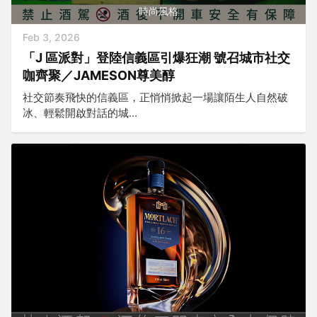
時尚風格
Feb 3, 2026
「J 區派對」登陸信義區引爆狂潮 號召城市社交
咖齊聚／JAMESON尊美醇
社交節奏飛快的信義區，正悄悄掀起一場讓陌生人自然破
冰、輕鬆開啟對話的城...