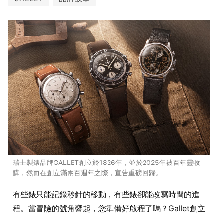
瑞士製錶品牌GALLET創立於1826年，並於2025年被百年靈收
購，然而在創立滿兩百週年之際，宣告重磅回歸。
有些錶只能記錄秒針的移動，有些錶卻能改寫時間的進
程。當冒險的號角響起，您準備好啟程了嗎？Gallet創立