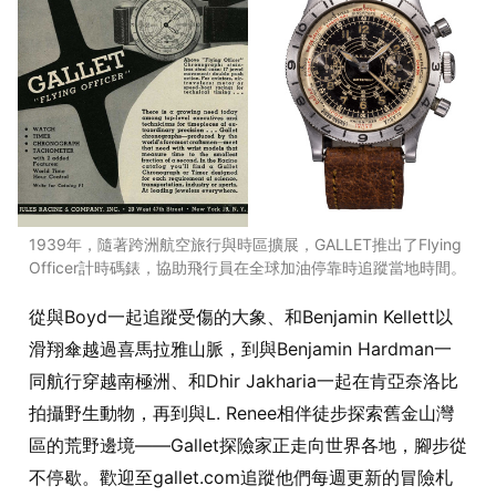
1939年，隨著跨洲航空旅行與時區擴展，GALLET推出了Flying
Officer計時碼錶，協助飛行員在全球加油停靠時追蹤當地時間。
從與Boyd一起追蹤受傷的大象、和Benjamin Kellett以
滑翔傘越過喜馬拉雅山脈，到與Benjamin Hardman一
同航行穿越南極洲、和Dhir Jakharia一起在肯亞奈洛比
拍攝野生動物，再到與L. Renee相伴徒步探索舊金山灣
區的荒野邊境——Gallet探險家正走向世界各地，腳步從
不停歇。歡迎至gallet.com追蹤他們每週更新的冒險札