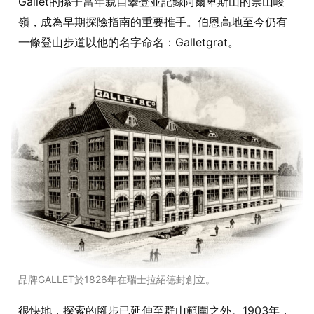
Gallet的孫子當年親自攀登並記錄阿爾卑斯山的崇山峻
嶺，成為早期探險指南的重要推手。伯恩高地至今仍有
一條登山步道以他的名字命名：Galletgrat。
品牌GALLET於1826年在瑞士拉紹德封創立。
很快地，探索的腳步已延伸至群山範圍之外。1903年，