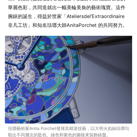
華麗色彩，共同造就出一幅美輪美奐的藝術瑰寶。這件
腕錶的誕生，得益於世家「Ateliersdel’Extraordinaire
非凡工坊」和知名琺瑯大師AnitaPorchet 的共同努力。
琺瑯藝術家Anita Porchet發揮其精湛技藝，以大明火掐絲琺瑯勾
勒出不同層次的藍色、綠色和紫色的圖樣來裝飾錶盤。