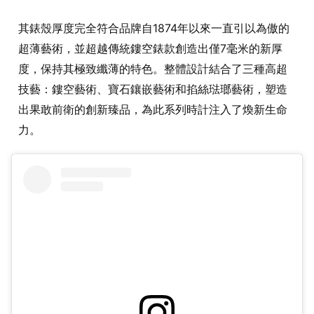
其錶殼厚度完全符合品牌自1874年以來一直引以為傲的
超薄藝術，並超越傳統鏤空錶款創造出僅7毫米的新厚
度，保持其極致纖薄的特色。整體設計結合了三種高超
技藝：鏤空藝術、寶石鑲嵌藝術和掐絲琺瑯藝術，塑造
出果敢前衛的創新臻品，為此系列時計注入了煥新生命
力。