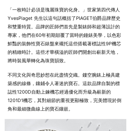
「一枚時計必須是瑰麗珠寶的化身。」世家第四代傳人
YvesPiaget 先生以這句話概括了PIAGET伯爵品牌歷史
和雙重特質。品牌的匠師們首先是製錶師和超薄設計的
專家，他們在60年初期顛覆了當時的鐘錶美學，以色彩
鮮豔的裝飾性寶石錶盤來襯托這些搭載著標誌性9P機芯
的精緻時計。這些才華橫溢的匠師們開創出嶄新天地，
將時裝風華轉化為珠寶韻致。
不同文化與奇思妙想在此盡情交織。鏤空腕錶上極具建
築感的線條，鑲鋪令人著迷的寶石。這款品牌自製的標
誌性1200D自動上鍊機芯經過優化而升級為嶄新的
1201D1機芯，其對細節的重視更顯極致，完美體現於倒
角和最細微曲線上的寶石鑲嵌。