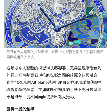
不只有令人驚豔的掐絲琺瑯，錶圈上的漸變色彩長方形切割寶石
同樣吸引眾人目光。
這是場令人驚艷的視覺與技藝饗宴，完美呈現漸變色彩
的長方形切割寶石與掐絲琺瑯之間的綺麗交錯與融合。
直徑40毫米的Altiplano系列18K白金掐絲琺瑯超薄鏤空
珠寶腕錶的錶盤，在如此匠心獨具的手藝下充分展露其
卓越風華，從不同面向綻放出迷人光彩。
值得一提的創舉