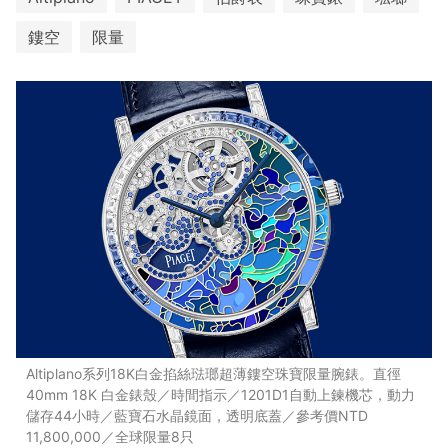
鏤空
限量
Altiplano系列18K白金掐絲琺瑯超薄鏤空珠寶限量腕錶。直徑
40mm 18K 白金錶殼／時間指示／1201D1自動上鍊機芯，動力
儲存44小時／藍寶石水晶鏡面，透明底蓋／參考價NTD
11,800,000／全球限量8只