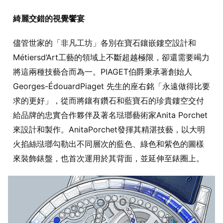
綺麗交錯的視覺饗宴
儘管世家的「非凡工坊」各別在寶石鑲嵌鏤空設計和
Métiersd’Art工藝的領域上不斷超越極限，卻還需要竭力
將這兩種技藝合而為一。PIAGET伯爵秉承著創始人
Georges-ÉdouardPiaget 先生的座右銘「永遠做得比要
求的更好」，從而將鑲有鑽石和藍寶石的珍貴鏤空交付
給品牌的忠實合作夥伴及著名琺瑯藝術家Anita Porchet
來設計和製作。AnitaPorchet發揮其精湛技藝，以大明
火掐絲琺瑯勾勒出不同層次的藍色、綠色和紫色的圖樣
來裝飾錶盤，也首次運用於其背面，並延伸至錶圈上。