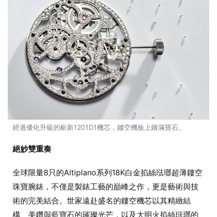
經過優化升級的嶄新1201D1機芯，鏤空機板上鑲滿寶石。
絕妙雙重奏
全球限量8只的Altiplano系列18K白金掐絲琺瑯超薄鏤空
珠寶腕錶，不僅是製錶工藝的巔峰之作，更是藝術與技
術的完美結合。世家遠赴盛名的鏤空機芯以其精緻結
構、美鑽與藍寶石的璀璨光芒，以及大明火掐絲琺瑯的