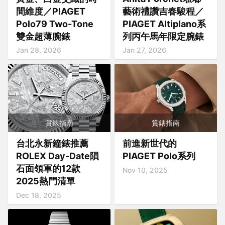
間維度／PIAGET
藝術禮讚吉春駿程／
Polo79 Two-Tone
PIAGET Altiplano系
雙金超薄腕錶
列丙午馬年限定腕錶
Jan 28, 2026
Jan 27, 2026
賞錶指南
賞錶指南
台北永新鐘錶推薦
前進新世代的
ROLEX Day-Date隕
PIAGET Polo系列
石面領軍的12款
Nov 10, 2025
2025熱門清單
Dec 18, 2025