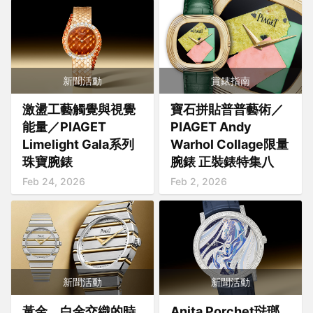
新聞活動
賞錶指南
激盪工藝觸覺與視覺
寶石拼貼普普藝術／
能量／PIAGET
PIAGET Andy
Limelight Gala系列
Warhol Collage限量
珠寶腕錶
腕錶 正裝錶特集八
Feb 24, 2026
Feb 2, 2026
新聞活動
新聞活動
黃金、白金交織的時
Anita Porchet琺瑯