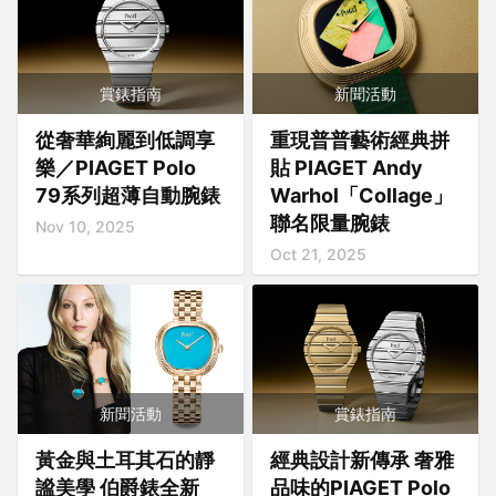
賞錶指南
新聞活動
從奢華絢麗到低調享
重現普普藝術經典拼
樂／PIAGET Polo
貼 PIAGET Andy
79系列超薄自動腕錶
Warhol「Collage」
聯名限量腕錶
Nov 10, 2025
Oct 21, 2025
新聞活動
賞錶指南
黃金與土耳其石的靜
經典設計新傳承 奢雅
謐美學 伯爵錶全新
品味的PIAGET Polo