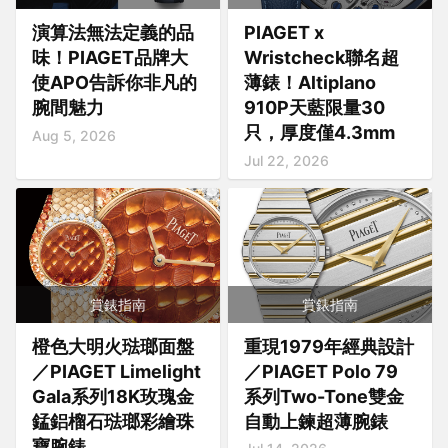
演算法無法定義的品
PIAGET x
味！PIAGET品牌大
Wristcheck聯名超
使APO告訴你非凡的
薄錶！Altiplano
腕間魅力
910P天藍限量30
只，厚度僅4.3mm
Aug 5, 2026
Jul 22, 2026
賞錶指南
賞錶指南
橙色大明火琺瑯面盤
重現1979年經典設計
／PIAGET Limelight
／PIAGET Polo 79
Gala系列18K玫瑰金
系列Two-Tone雙金
錳鋁榴石琺瑯彩繪珠
自動上鍊超薄腕錶
寶腕錶