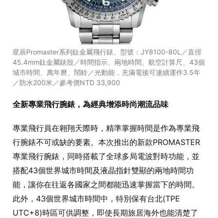
星辰Promaster系列鈦金屬飛行錶。型號：JY8100-80L／直徑
45.4mm鈦金屬錶殼／時間指示、兩地時間、航空計算尺、43個
城市時間、萬年曆、鬧鈴／光動能，充滿電後可連續運作3.5年
／防水200米／參考價NTD 33,900
全新專業飛行腕錶，為經典增添時尚潮流品味
專業飛行員在翱翔天際時，精準掌握時間是作為專業飛
行腕錶不可或缺的要素。本次推出的新款PROMASTER
專業飛行腕錶，同時搭載了全球多局電波對時功能，並
搭配43個世界城市時間及液晶指針雙顯的兩地時間功
能，讓你在往返各國家之間都能迅速掌握當下的時間。
此外，43個世界城市時間中，特別保有台北(TPE
UTC+8)時區可供調整，即使長期旅居海外也能清楚了