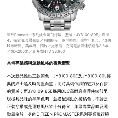
星辰Promaster系列鈦金屬飛行錶。型號：JY8100-80E／直徑
45.4mm鈦金屬錶殼／時間指示、兩地時間、航空計算尺、43個
城市時間、萬年曆、鬧鈴／光動能，充滿電後可連續運作3.5年
／防水200米／參考價NTD 33,900
具備專業感與運動風格的視覺衝擊
本次新品推出三款顏色，JY8100-80E及JY8100-80L經
典的紳士黑及時尚藍面盤，同時具備低調的魅力及百搭
的質感；而JY8109-85E採用DLC高耐磨處理使錶殼呈
現極具品味的墨黑色調，並搭配躍動的橙橘色，不論是
正裝穿搭或是運動風格皆十分得宜。集聚專業品味及運
動風格於一身的CITIZEN PROMASTER系列專業飛行腕