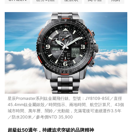
星辰Promaster系列鈦金屬飛行錶。型號：JY8109-85E／直徑
45.4mm鈦金屬錶殼／時間指示、兩地時間、航空計算尺、43個
城市時間、萬年曆、鬧鈴／光動能，充滿電後可連續運作3.5年
／防水200米／參考價NTD 35,900
超級鈦50週年，持續追求突破的品牌精神