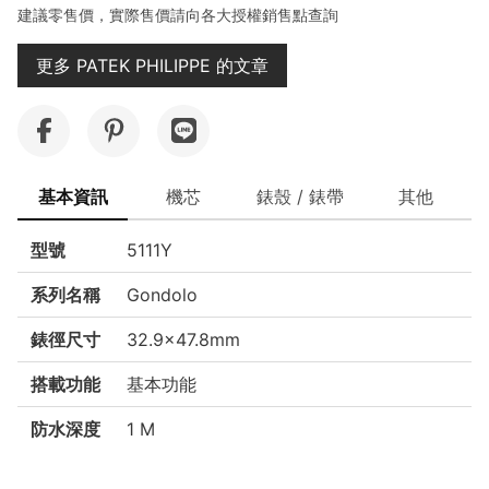
建議零售價，實際售價請向各大授權銷售點查詢
更多 PATEK PHILIPPE 的文章
基本資訊
機芯
錶殼 / 錶帶
其他
型號
5111Y
系列名稱
Gondolo
錶徑尺寸
32.9×47.8mm
搭載功能
基本功能
防水深度
1 M