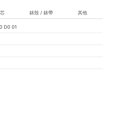
芯
錶殼 / 錶帶
其他
0 D0 01