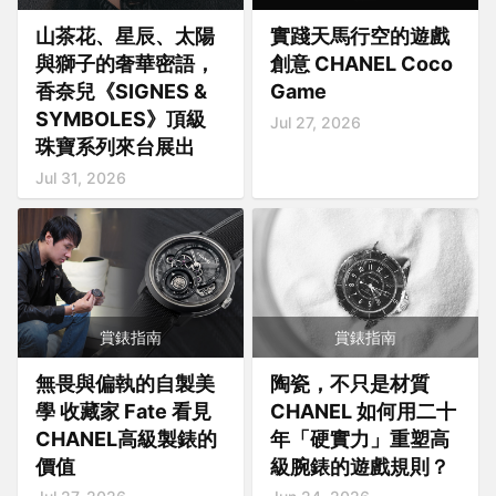
山茶花、星辰、太陽
實踐天馬行空的遊戲
與獅子的奢華密語，
創意 CHANEL Coco
香奈兒《SIGNES &
Game
SYMBOLES》頂級
Jul 27, 2026
珠寶系列來台展出
Jul 31, 2026
賞錶指南
賞錶指南
無畏與偏執的自製美
陶瓷，不只是材質
學 收藏家 Fate 看見
CHANEL 如何用二十
CHANEL高級製錶的
年「硬實力」重塑高
價值
級腕錶的遊戲規則？