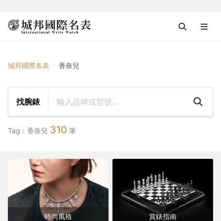
{{ $tag_name }}
城邦國際名表
香奈兒
找腕錶
310
Tag：香奈兒
筆
時尚風格
賞錶指南