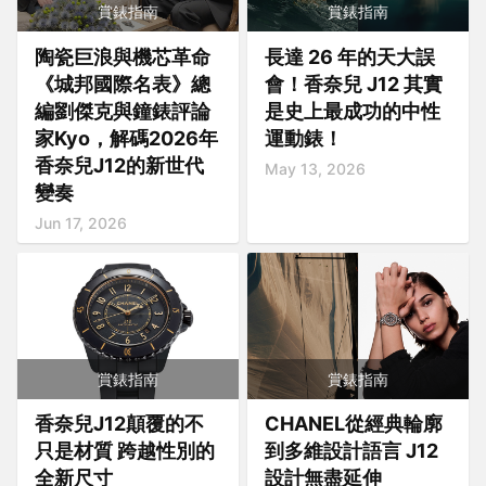
賞錶指南
賞錶指南
陶瓷巨浪與機芯革命
長達 26 年的天大誤
《城邦國際名表》總
會！香奈兒 J12 其實
編劉傑克與鐘錶評論
是史上最成功的中性
家Kyo，解碼2026年
運動錶！
香奈兒J12的新世代
May 13, 2026
變奏
Jun 17, 2026
賞錶指南
賞錶指南
香奈兒J12顛覆的不
CHANEL從經典輪廓
只是材質 跨越性別的
到多維設計語言 J12
全新尺寸
設計無盡延伸