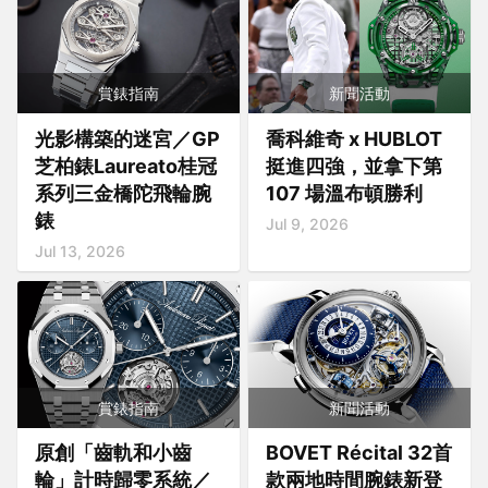
賞錶指南
新聞活動
光影構築的迷宮／GP
喬科維奇 x HUBLOT
芝柏錶Laureato桂冠
挺進四強，並拿下第
系列三金橋陀飛輪腕
107 場溫布頓勝利
錶
Jul 9, 2026
Jul 13, 2026
賞錶指南
新聞活動
原創「齒軌和小齒
BOVET Récital 32首
輪」計時歸零系統／
款兩地時間腕錶新登