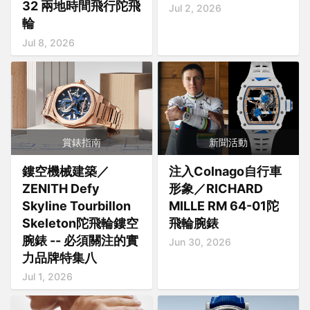
32 兩地時間飛行陀飛
Jul 2, 2026
輪
Jul 8, 2026
賞錶指南
新聞活動
鏤空機械建築／
注入Colnago自行車
ZENITH Defy
形象／RICHARD
Skyline Tourbillon
MILLE RM 64-01陀
Skeleton陀飛輪鏤空
飛輪腕錶
腕錶 -- 必須關注的實
Jun 30, 2026
力品牌特集八
Jul 1, 2026