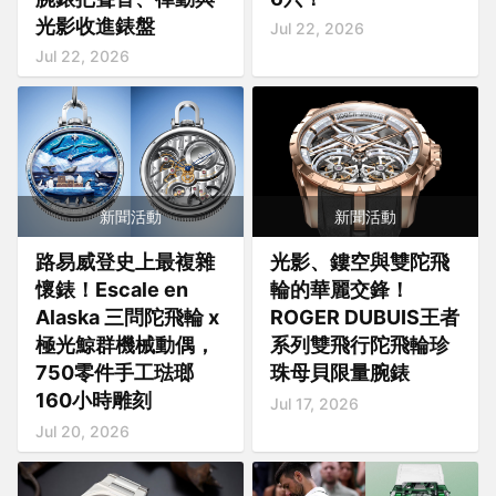
光影收進錶盤
Jul 22, 2026
Jul 22, 2026
新聞活動
新聞活動
路易威登史上最複雜
光影、鏤空與雙陀飛
懷錶！Escale en
輪的華麗交鋒！
Alaska 三問陀飛輪 x
ROGER DUBUIS王者
極光鯨群機械動偶，
系列雙飛行陀飛輪珍
750零件手工琺瑯
珠母貝限量腕錶
160小時雕刻
Jul 17, 2026
Jul 20, 2026