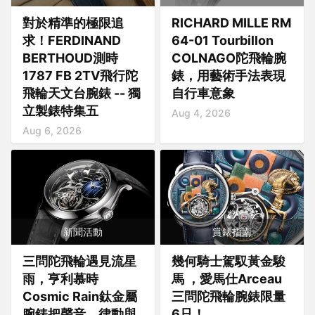
對於精準的極限追
RICHARD MILLE RM
求！FERDINAND
64-01 Tourbillon
BERTHOUD測時
COLNAGO陀飛輪腕
1787 FB 2TV飛行陀
錶，用藝術手法表現
飛輪天文台腕錶 -- 獨
自行車意象
立製錶特集五
Aug 4, 2026
Aug 6, 2026
新聞活動
賞錶指南
三問陀飛輪遇見流星
幾何騎士駕馭黃金駿
雨，亨利慕時
馬 ，愛馬仕Arceau
Cosmic Rain鈦金屬
三問陀飛輪腕錶限量
腕錶把聲音、律動與
6只！