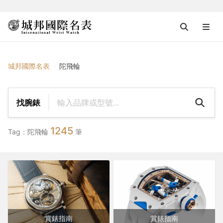
{{ $tag_name }}
城邦國際名表
陀⾶輪
找腕錶
1245
Tag：陀⾶輪
筆
賞錶指南
賞錶指南