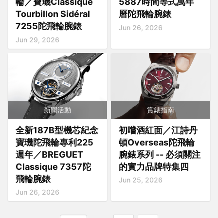
輪／寶璣Classique
5887時間等式萬年
Tourbillon Sidéral
曆陀飛輪腕錶
7255陀飛輪腕錶
Jun 26, 2026
Jun 29, 2026
新聞活動
賞錶指南
全新187B型機芯紀念
初嚐酒紅面／江詩丹
寶璣陀飛輪專利225
頓Overseas陀飛輪
週年／BREGUET
腕錶系列 -- 必須關注
Classique 7357陀
的實力品牌特集四
飛輪腕錶
Jun 25, 2026
Jun 26, 2026