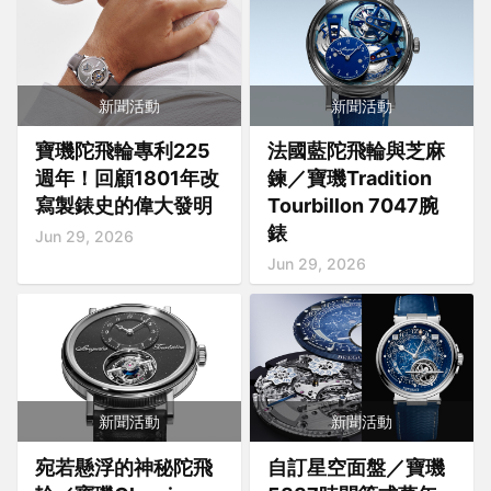
新聞活動
新聞活動
寶璣陀飛輪專利225
法國藍陀飛輪與芝麻
週年！回顧1801年改
鍊／寶璣Tradition
寫製錶史的偉大發明
Tourbillon 7047腕
錶
Jun 29, 2026
Jun 29, 2026
新聞活動
新聞活動
宛若懸浮的神秘陀飛
自訂星空面盤／寶璣