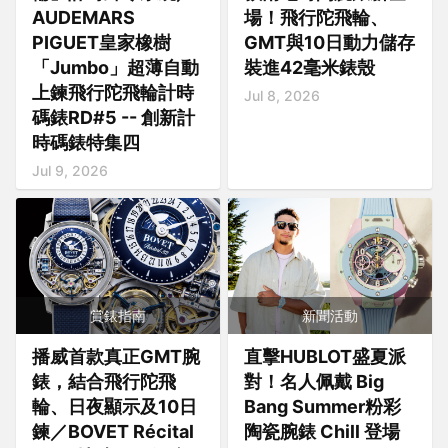
AUDEMARS
場！飛行陀飛輪、
PIGUET皇家橡樹
GMT與10日動力儲存
「Jumbo」超薄自動
裝進42毫米錶殼
上鍊飛行陀飛輪計時
Jul 8, 2026
碼錶RD#5 -- 創新計
時碼錶特集四
Jul 9, 2026
賞錶指南
新聞活動
播威首款真正GMT腕
直擊HUBLOT盛夏派
錶，結合飛行陀飛
對！名人佩戴 Big
輪、日夜顯示及10日
Bang Summer粉彩
鍊／BOVET Récital
陶瓷腕錶 Chill 登場