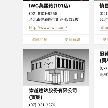
IWC萬國錶(101店)
慎昌
(02) 8101-8255
(02)
台北市信義區市府路45號2樓
台北
http://www.iwc.com/
http
瀏覽地圖
更多資訊
瀏
冠
(寶
(07)
高雄
崇越鐘錶股份有限公司
(寶島)
(07) 331-3276