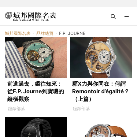
F.P. JOURNE
城邦國際名表
品牌總覽
F.P. JOURNE
前進過去，鑑往知來：
願X力與你同在：何謂
從F.P. Journe到寶璣的
Remontoir d’égalité？
縱橫觀察
（上篇）
鐘錶部落
鐘錶部落