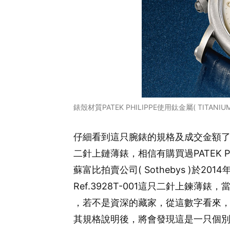
錶殼材質PATEK PHILIPPE使用鈦金屬( TITANIUM
仔細看到這只腕錶的規格及成交金額了嗎?這
二針上鏈薄錶，相信有購買過PATEK 
蘇富比拍賣公司( Sothebys )於2
Ref.3928T-001這只二針上鍊薄錶，當時
，若不是資深的藏家，從這數字看來
其規格說明後，將會發現這是一只個