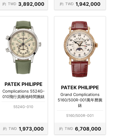
3,892,000
1,942,000
約
TWD
約
TWD
PATEK PHILIPPE
PATEK PHILIPPE
Complications 5524G-
Grand Complications
010飛行員兩地時間腕錶
5160/500R-001萬年曆腕
錶
5524G-010
5160/500R-001
1,973,000
6,708,000
約
TWD
約
TWD