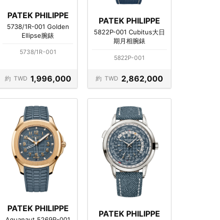
PATEK PHILIPPE
PATEK PHILIPPE
5738/1R-001 Golden
5822P-001 Cubitus大日
Ellipse腕錶
期月相腕錶
5738/1R-001
5822P-001
1,996,000
2,862,000
約
TWD
約
TWD
PATEK PHILIPPE
PATEK PHILIPPE
Aquanaut 5269R-001