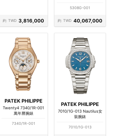
5308G-001
3,816,000
40,067,000
約
TWD
約
TWD
PATEK PHILIPPE
PATEK PHILIPPE
Twenty4 7340/1R-001
7010/1G-013 Nautilus女
萬年曆腕錶
裝腕錶
7340/1R-001
7010/1G-013