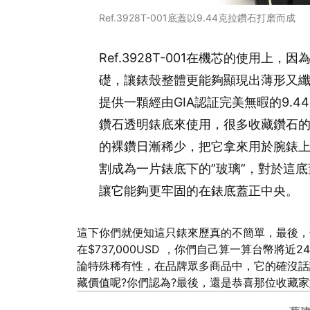
Ref.3928T-001底蓋以9.44克拉鑽石打磨而成
Ref.3928T-001在機芯的使用上，
礎，讓錶殼整體更能夠顯現出薄形又
提供一顆經由GIA認証完美無暇的9.
鑽石透明錶底來使用，很多收藏鑽石
的裸鑽日漸稀少，把它拿來用於腕錶
割成為一片錶底下的”玻璃”，對於這底蓋P
讓它能夠更牢固的在錶底蓋正中央。
這下你們就便知這只錶來歷真的不簡單，最後，也讓許
在$737,000USD ，你們自己算一算台幣將
論特殊稀有性，在品牌眾多商品中，它的確沒話
藏價值呢?你們認為?最後，還是恭喜那位收藏家如