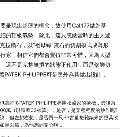
因為要呈現出超薄的概念，故使用Cal.177做為基
纖細的頂級氣勢，除此，這只腕錶當時的主人還
44克拉鑽石，以”祖母綠”寶石的切割模式成薄形
的行家，相信它們都會覺得非常可惜，因為大型
上，還不是完整無損的狀態下使用，而是修飾切
ATEK PHILIPPE可是另外為其做出設計，
多PATEK PHILIPPE專題收藏家的搶標，最後落
近2400萬（以匯率32核算），是否，是某種程度的炒作呢?
說，但左想右想，是否買一只PP古董複雜錶來的更具收
願以償，為他感到開心啊...