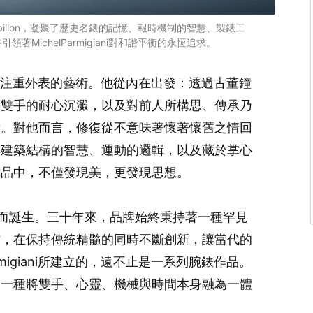
urbillon，凝聚了歷史名錶的記憶、報時機制的智慧、製錶工
MichelParmigiani對和諧平衡的永恆追求。
錶視為一個注重外表的藝術。他從內在出發：透過古董鐘
藉雙手的耐心沉澱，以及對前人所構思、傳承乃
意。對他而言，修復從不意味著懷著懷舊之情回
解建築結構的智慧、運動的邏輯，以及藏於掌心
藏品中，不僅發現美，更發現思想。
源於這份信念而誕生。三十年來，品牌始終秉持著一種罕見
作，在保持傳統精髓的同時不斷創新，讓當代的
rmigiani所建立的，遠不止是一系列腕錶作品。
是一種將雙手、心靈、機械與時間本身融為一體