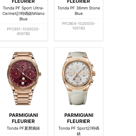
FLEURIER
FLEURIER
Tonda PF Sport Ultra-
Tonda PF 36mm Stone
Cermet計時碼錶Milano
Blue
Blue
PFC804-1020005-
100182
PFC931-1020022-
400182
PARMIGIANI
PARMIGIANI
FLEURIER
FLEURIER
Tonda PF夏曆腕錶
Tonda PF Sport計時碼
錶