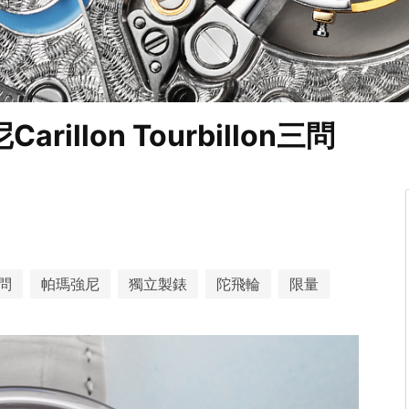
llon Tourbillon三問
問
帕瑪強尼
獨立製錶
陀⾶輪
限量