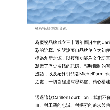
極為特殊的蛇形音簧。
為慶祝品牌成立三十週年而誕生的Carill
彩的詮釋。它訴說著自品牌創立之初便激勵著P
復為創新之源，以複雜功能為文化語
凝聚了歷史名錶的記憶、報時機制的
造詣，以及始終引領著MichelParm
之處，一切皆經過深思熟慮、精心構
透過這款CarillonTourbillo
血、對工藝的忠誠、對探索的追求與