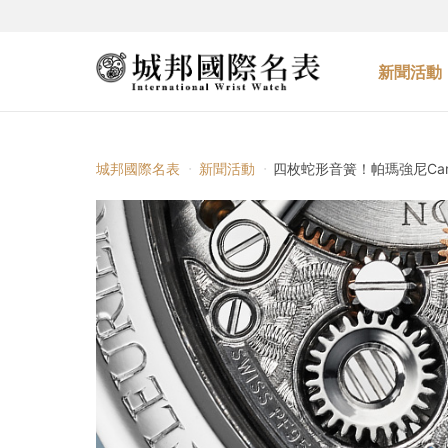
新聞活動
城邦國際名表
新聞活動
四枚蛇形音簧！帕瑪強尼Carill