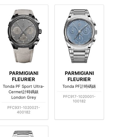
PARMIGIANI
PARMIGIANI
FLEURIER
FLEURIER
Tonda PF Sport Ultra-
Tonda PF計時碼錶
Cermet計時碼錶
PFC917-1020001-
London Grey
100182
PFC931-1020021-
400182