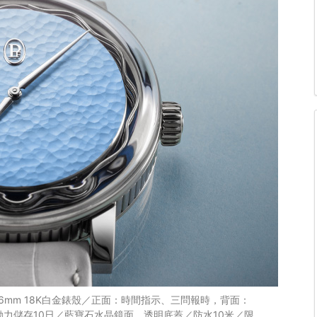
。直徑41.6mm 18K白金錶殼／正面：時間指示、三問報時，背面：
動力儲存10日／藍寶石水晶鏡面，透明底蓋／防水10米／限