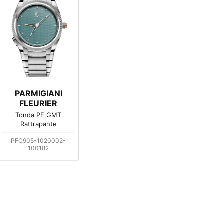
PARMIGIANI
FLEURIER
Tonda PF GMT
Rattrapante
PFC905-1020002-
100182