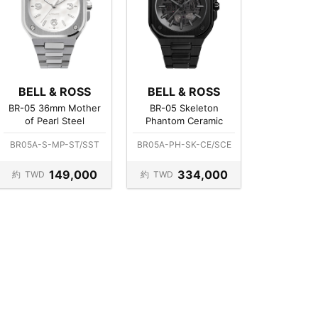
BELL & ROSS
BELL & ROSS
BR-05 36mm Mother
BR-05 Skeleton
of Pearl Steel
Phantom Ceramic
BR05A-S-MP-ST/SST
BR05A-PH-SK-CE/SCE
149,000
334,000
約
TWD
約
TWD