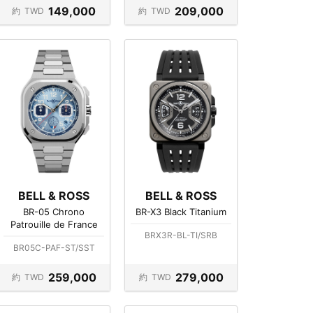
149,000
209,000
約
TWD
約
TWD
BELL & ROSS
BELL & ROSS
BR-05 Chrono
BR-X3 Black Titanium
Patrouille de France
BRX3R-BL-TI/SRB
BR05C-PAF-ST/SST
259,000
279,000
約
TWD
約
TWD