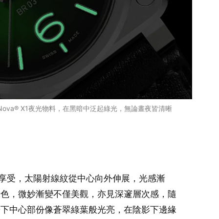
iNova® X1夜光物料，在黑暗中泛起綠光，無論晝夜皆清晰
來上佳視覺享受，太陽射線紋從中心向外伸展，光感漸
綠色，微妙漸變不僅美觀，亦見深邃層次感，隨
光下中心部份像蒼翠綠葉般光亮，在陰影下邊緣