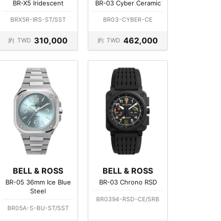
BR-X5 Iridescent
BR-03 Cyber Ceramic
BRX5R-IRS-ST/SST
BR03-CYBER-CE
310,000
462,000
約
TWD
約
TWD
BELL & ROSS
BELL & ROSS
BR-05 36mm Ice Blue
BR-03 Chrono RSD
Steel
BR0394-RSD-CE/SRB
BR05A-S-BU-ST/SST