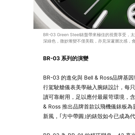
BR-03 Green Steel錶盤帶來極佳的視
深綠色，微妙漸變不僅美觀，亦見深邃層次感，
BR-03 系列的演變
BR-03 的進化與 Bell & Ross品
行駕駛艙儀表美學融入腕錶設計，每只 Be
讀可靠耐用，足以應付最嚴苛環境，含蓄地
& Ross 推出品牌首款以飛機儀錶板
新風，｢方中帶圓｣的錶殼如今已成為