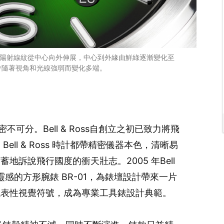
覺享受，太陽射線紋從中心向外伸展，中心到外緣由鮮綠逐漸變化至
會隨著視角和光線強弱而變化多端。
牌基因密不可分。Bell & Ross自創立之初已致力將飛
ll & Ross 時計都帶精密儀器本色，清晰易
訴說飛行國度的衝天壯志。2005 年Bell
為靈感的方形腕錶 BR-01，為錶壇設計帶來一片
代表性視覺符號，成為專業工具錶設計典範。