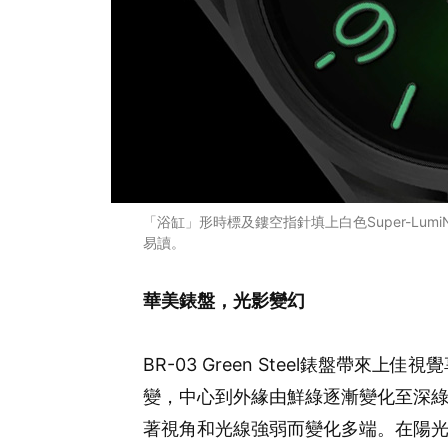
「浴缸」形時標及鏤空指針填上白色Super-Lum
易讀。
華美錶盤，光影變幻
BR-03 Green Steel錶盤帶
變，中心到外緣由鮮綠逐漸變化至深
著視角和光線強弱而變化多端。在陽