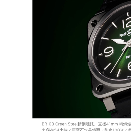
BR-03 Green Steel精鋼腕錶。直徑41mm
力儲存54小時／藍寶石水晶鏡面／防水100米／參考價