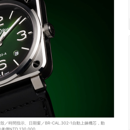
 精鋼錶殼／時間指示、日期窗／BR-CAL.302-1自動上鍊機芯，動
NTD 130,000