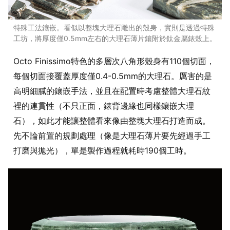
特殊工法鑲嵌。看似以整塊大理石雕出的殼身，實則是透過特殊
工坊，將厚度僅0.5mm左右的大理石薄片鑲附於鈦金屬錶殼上。
Octo Finissimo特色的多層次八角形殼身有110個切面，
每個切面接覆蓋厚度僅0.4-0.5mm的大理石。厲害的是
高明細膩的鑲嵌手法，並且在配置時考慮整體大理石紋
裡的連貫性（不只正面，錶背邊緣也同樣鑲嵌大理
石），如此才能讓整體看來像由整塊大理石打造而成。
先不論前置的規劃處理（像是大理石薄片要先經過手工
打磨與拋光），單是製作過程就耗時190個工時。