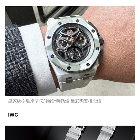
皇家橡樹離岸型陀飛輪計時碼錶 迷彩陶瓷概念錶
IWC