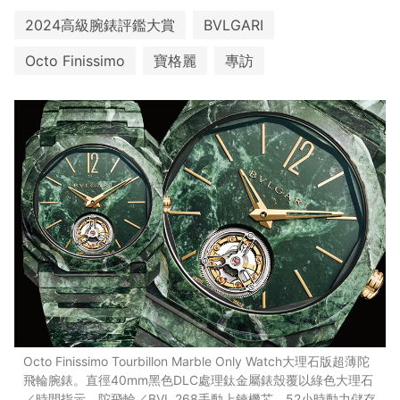
2024高級腕錶評鑑大賞
BVLGARI
Octo Finissimo
寶格麗
專訪
Octo Finissimo Tourbillon Marble Only Watch大理石版超薄陀
飛輪腕錶。直徑40mm黑色DLC處理鈦金屬錶殼覆以綠色大理石
／時間指示，陀飛輪／BVL 268手動上鍊機芯，52小時動力儲存