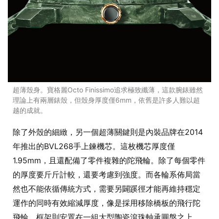
超薄殼身。寶格麗Octo Finissimo追求極致纖薄，這款腕錶雖然
理論上有兩層錶殼，但殼身厚度僅6mm，依舊是許多人難以超
越的成就。
除了外殼的細緻，另一個超薄關鍵則是內裝品牌在2014
年推出的BVL268手上鍊機芯。這枚機芯厚度僅
1.95mm，且還配備了零件複雜的陀飛輪。除了每個零件
的厚度要斤斤計較，還要考慮到強度。而各輪系佈局當
然也不能依循傳統方式，需要另闢蹊徑才能再維持穩定
運作的同時有效縮減厚度，像是採用移除橋板的飛行陀
飛輪，框架則安置在一組大型陶瓷滾珠軸承圓盤之上，