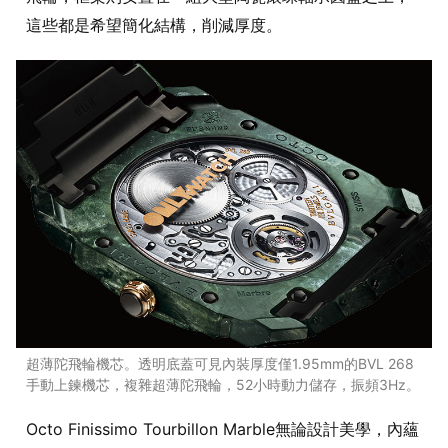
這些都是希望簡化結構，削減厚度。
超薄陀飛輪機芯。透明底蓋可見內裝厚度僅1.95mm的BVL 268
手動上鍊機芯，複雜超薄陀飛輪，52小時動力儲存，振頻3Hz。
Octo Finissimo Tourbillon Marble無論設計美學，內蘊