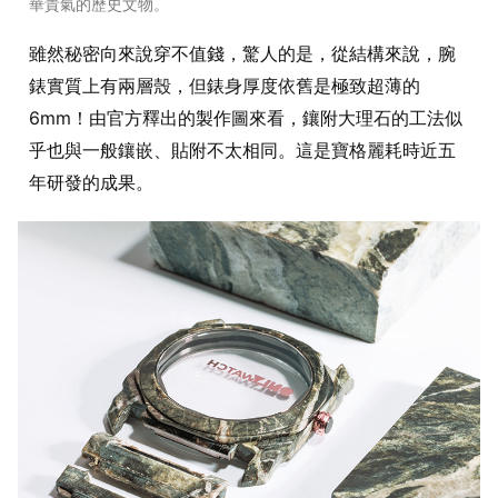
華貴氣的歷史文物。
雖然秘密向來說穿不值錢，驚人的是，從結構來說，腕
錶實質上有兩層殼，但錶身厚度依舊是極致超薄的
6mm！由官方釋出的製作圖來看，鑲附大理石的工法似
乎也與一般鑲嵌、貼附不太相同。這是寶格麗耗時近五
年研發的成果。