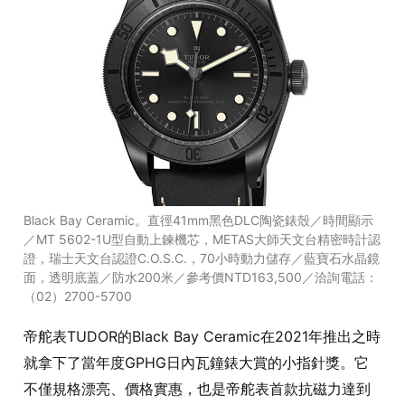
Black Bay Ceramic。直徑41mm黑色DLC陶瓷錶殼／時間顯示
／MT 5602-1U型自動上鍊機芯，METAS大師天文台精密時計認
證，瑞士天文台認證C.O.S.C.，70小時動力儲存／藍寶石水晶鏡
面，透明底蓋／防水200米／參考價NTD163,500／洽詢電話：
（02）2700-5700
帝舵表TUDOR的Black Bay Ceramic在2021年推出之時
就拿下了當年度GPHG日內瓦鐘錶大賞的小指針獎。它
不僅規格漂亮、價格實惠，也是帝舵表首款抗磁力達到