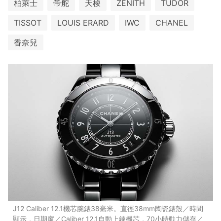
柏萊士
帝舵
天梭
ZENITH
TUDOR
TISSOT
LOUIS ERARD
IWC
CHANEL
香奈兒
J12 Caliber 12.1機芯腕錶38毫米。直徑38mm陶瓷錶殼／時間
顯示，日期窗／Caliber 12.1自動上鍊機芯，70小時動力儲存／