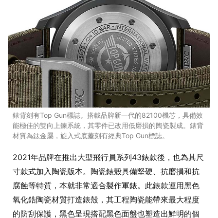
錶背刻有Top Gun標誌。搭載品牌新一代的82100機芯，具備效
能極佳的雙向上鍊系統，其零件已改用低磨損的陶瓷製成。錶背
材質為鈦金屬，旋入式底蓋刻有經典Top Gun標誌。
2021年品牌在推出大型飛行員系列43錶款後，也為其尺
寸款式加入陶瓷版本。陶瓷錶殼具備堅硬、抗磨損和抗
腐蝕等特質，本就非常適合製作軍錶。此錶款運用黑色
氧化鋯陶瓷材質打造錶殼，其工程陶瓷能帶來最大程度
的防刮保護，黑色呈現搭配黑色面盤也塑造出鮮明的個