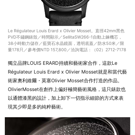
Le Régulateur Louis Erard x Olivier Mosset。直徑42mm黑色
PVD不鏽鋼錶殼／時間顯示／SellitaSW266-1自動上鍊機芯，
38小時動力儲存／藍寶石水晶鏡面，透明底蓋／防水50米／限
量178只／參考價NTD 157,800／洽詢電話：（02）2712-7178
獨立品牌LOUIS ERARD持續和藝術家合作，這款Le
Régulateur Louis Erard x Olivier Mosset就是和當代藝
術家奧利維爾・莫塞Olivier Mosset合作打造的作品。
OlivierMosset在創作上偏好極簡藝術風格，這只錶款也
以通體漆黑的設計，加上卸下一切指示細節的方式來表
現其少即是多的純粹藝術。