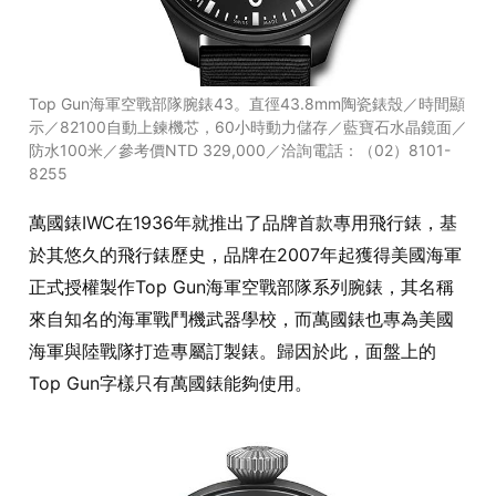
Top Gun海軍空戰部隊腕錶43。直徑43.8mm陶瓷錶殼／時間顯
示／82100自動上鍊機芯，60小時動力儲存／藍寶石水晶鏡面／
防水100米／參考價NTD 329,000／洽詢電話：（02）8101-
8255
萬國錶IWC在1936年就推出了品牌首款專用飛行錶，基
於其悠久的飛行錶歷史，品牌在2007年起獲得美國海軍
正式授權製作Top Gun海軍空戰部隊系列腕錶，其名稱
來自知名的海軍戰鬥機武器學校，而萬國錶也專為美國
海軍與陸戰隊打造專屬訂製錶。歸因於此，面盤上的
Top Gun字樣只有萬國錶能夠使用。