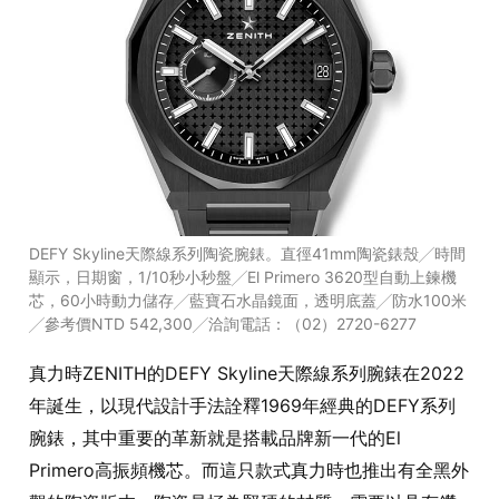
DEFY Skyline天際線系列陶瓷腕錶。直徑41mm陶瓷錶殼╱時間
顯示，日期窗，1/10秒小秒盤╱El Primero 3620型自動上鍊機
芯，60小時動力儲存╱藍寶石水晶鏡面，透明底蓋╱防水100米
╱參考價NTD 542,300╱洽詢電話：（02）2720-6277
真力時ZENITH的DEFY Skyline天際線系列腕錶在2022
年誕生，以現代設計手法詮釋1969年經典的DEFY系列
腕錶，其中重要的革新就是搭載品牌新一代的El
Primero高振頻機芯。而這只款式真力時也推出有全黑外