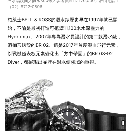
石水晶鏡面／防水300米／參考價NTD 170,000／洽詢電話：
（02）8712-0896
柏萊士BELL & ROSS的潛水錶歷史早在1997年就已開
始，不論是最初打造可抵禦11,100米水深壓力的
Hydromax、2007年專為潛水員設計的第二款潛水錶，
酒桶形錶殼的BR 02、還是2017年首度混血飛行元素，
以戰機儀表板元素變化出「方中帶圓」的BR 03-92
Diver，都展現出品牌在潛水錶領域的重視。