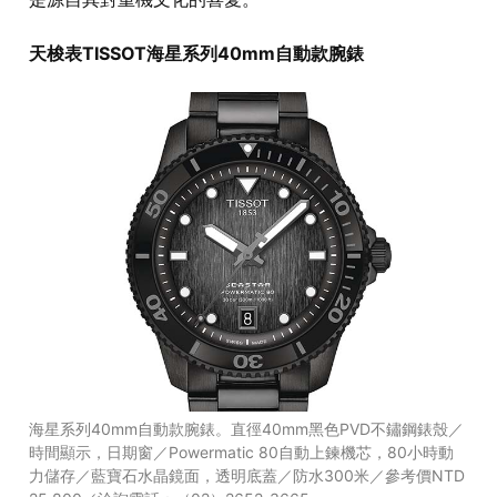
天梭表TISSOT海星系列40mm自動款腕錶
海星系列40mm自動款腕錶。直徑40mm黑色PVD不鏽鋼錶殼／
時間顯示，日期窗／Powermatic 80自動上鍊機芯，80小時動
力儲存／藍寶石水晶鏡面，透明底蓋／防水300米／參考價NTD