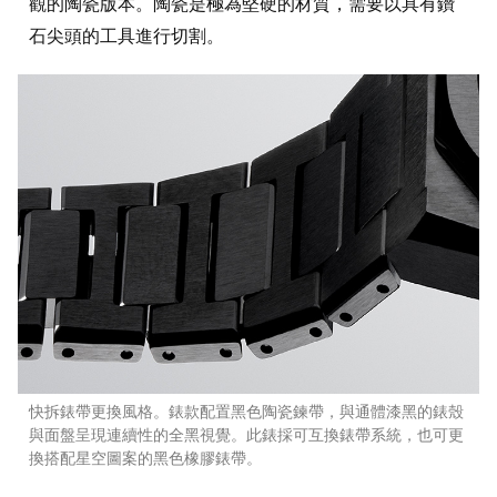
觀的陶瓷版本。陶瓷是極為堅硬的材質，需要以具有鑽
石尖頭的工具進行切割。
快拆錶帶更換風格。錶款配置黑色陶瓷鍊帶，與通體漆黑的錶殼
與面盤呈現連續性的全黑視覺。此錶採可互換錶帶系統，也可更
換搭配星空圖案的黑色橡膠錶帶。