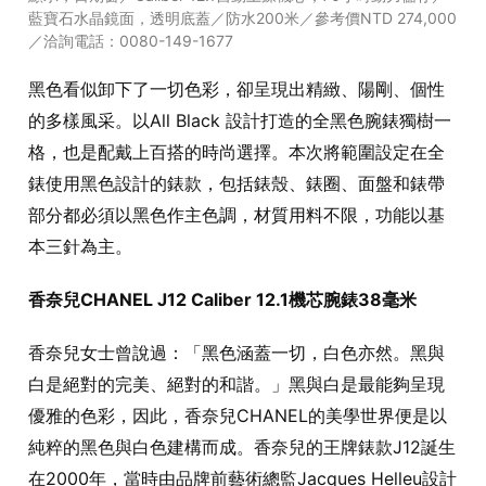
藍寶石水晶鏡面，透明底蓋／防水200米／參考價NTD 274,000
／洽詢電話：0080-149-1677
黑色看似卸下了一切色彩，卻呈現出精緻、陽剛、個性
的多樣風采。以All Black 設計打造的全黑色腕錶獨樹一
格，也是配戴上百搭的時尚選擇。本次將範圍設定在全
錶使用黑色設計的錶款，包括錶殼、錶圈、面盤和錶帶
部分都必須以黑色作主色調，材質用料不限，功能以基
本三針為主。
香奈兒CHANEL J12 Caliber 12.1機芯腕錶38毫米
香奈兒女士曾說過：「黑色涵蓋一切，白色亦然。黑與
白是絕對的完美、絕對的和諧。」黑與白是最能夠呈現
優雅的色彩，因此，香奈兒CHANEL的美學世界便是以
純粹的黑色與白色建構而成。香奈兒的王牌錶款J12誕生
在2000年，當時由品牌前藝術總監Jacques Helleu設計