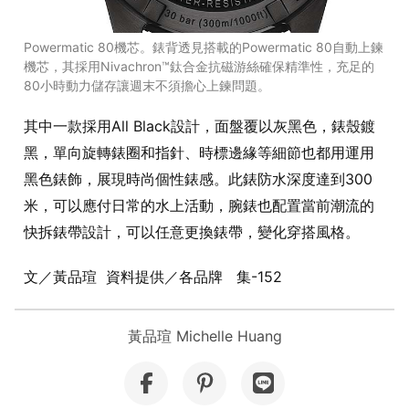
Powermatic 80機芯。錶背透見搭載的Powermatic 80自動上鍊
機芯，其採用Nivachron™鈦合金抗磁游絲確保精準性，充足的
80小時動力儲存讓週末不須擔心上鍊問題。
其中一款採用All Black設計，面盤覆以灰黑色，錶殼鍍
黑，單向旋轉錶圈和指針、時標邊緣等細節也都用運用
黑色錶飾，展現時尚個性錶感。此錶防水深度達到300
米，可以應付日常的水上活動，腕錶也配置當前潮流的
快拆錶帶設計，可以任意更換錶帶，變化穿搭風格。
文／黃品瑄 資料提供／各品牌 集-152
黃品瑄 Michelle Huang