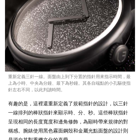
重新定義三針一線。面盤由上到下分置的指針用來指示時間，最
上為小時、中央為分鐘、最下為秒鐘。其各自端點的小孔驅使指
針左右不同，以此判讀時間。
有趣的是，這裡還重新定義了規範指針的設計，以三針
一線排列的棒狀指針來顯示時、分、秒。這些棒狀指針
呈現相同的長度寬度和邊角修飾，為顯時帶來規律的對
稱感。腕錶使用黑色霧面鋼殼和金屬光點面盤的設計則
是源自其對重機文化的喜愛。