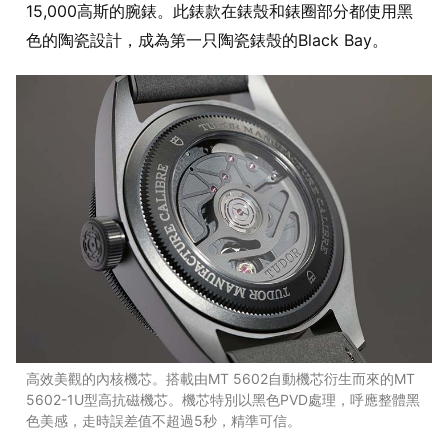
15,000高斯的腕錶。此錶款在錶殼和錶圈部分都使用黑
色的陶瓷設計，成為第一只陶瓷錶殼的Black Bay。
高效美觀的內核機芯。搭載由MT 5602自動機芯衍生而來的MT
5602-1U型高抗磁機芯。機芯特別以黑色PVD處理，呼應整體黑
色美感，走時誤差值不超過5秒，精準可信。