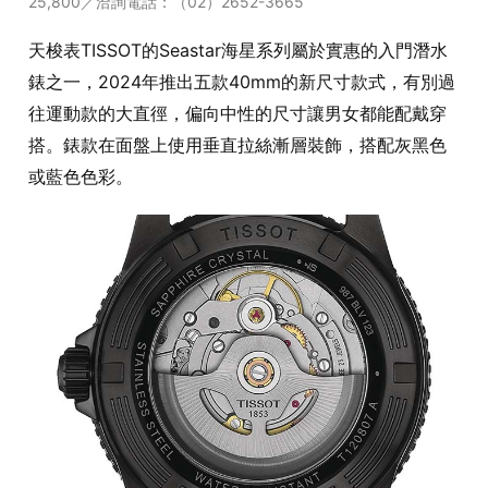
25,800／洽詢電話：（02）2652-3665
天梭表TISSOT的Seastar海星系列屬於實惠的入門潛水
錶之一，2024年推出五款40mm的新尺寸款式，有別過
往運動款的大直徑，偏向中性的尺寸讓男女都能配戴穿
搭。錶款在面盤上使用垂直拉絲漸層裝飾，搭配灰黑色
或藍色色彩。