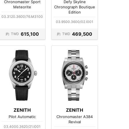
Chronomaster Sport
Defy Skyline
Meteorite
Chronograph Boutique
Edition
03.3120.3600/76.M3100
03.9500.3600/02.I001
615,100
469,500
約
TWD
約
TWD
ZENITH
ZENITH
Pilot Automatic
Chronomaster A384
Revival
03.4000.3620/21.I001