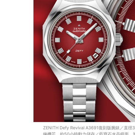
ZENITH Defy Revival A3691復刻版腕錶
鍊機芯，約50小時動力儲存／藍寶石水晶鏡面、透明