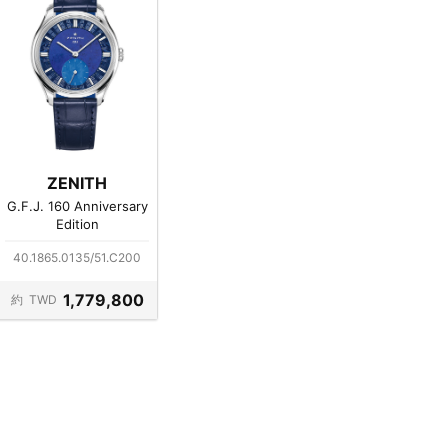
ZENITH
G.F.J. 160 Anniversary
Edition
40.1865.0135/51.C200
1,779,800
約
TWD