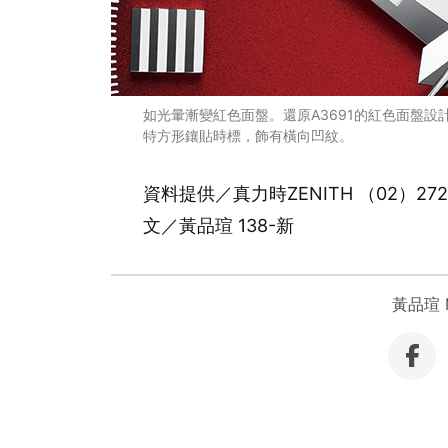
如光暈漸變紅色面盤。還原A3691的紅色面盤
特方形鑲貼時標，飾有橫向凹紋。
資料提供／真力時ZENITH （02）2720
文／黃品瑄 138-新
黃品瑄 Mi