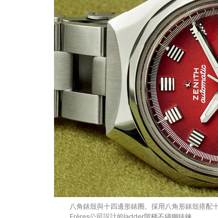
八角錶殼與十四邊形錶圈。採用八角形錶殼搭配十
Frères公司設計的ladder階梯不鏽鋼錶鍊。