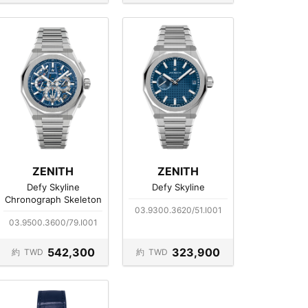
ZENITH
ZENITH
Defy Skyline
Defy Skyline
Chronograph Skeleton
03.9300.3620/51.I001
03.9500.3600/79.I001
542,300
323,900
約
TWD
約
TWD