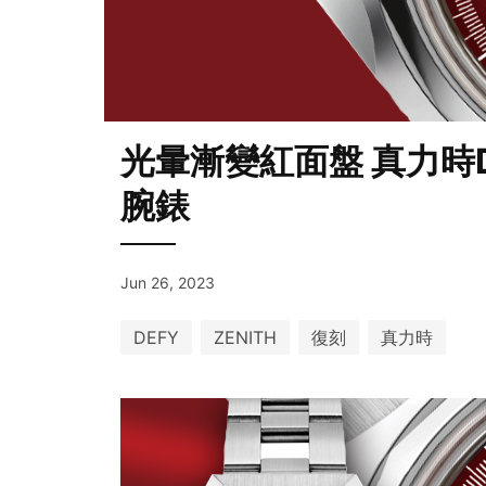
光暈漸變紅面盤 真力時Def
腕錶
Jun 26, 2023
DEFY
ZENITH
復刻
真力時