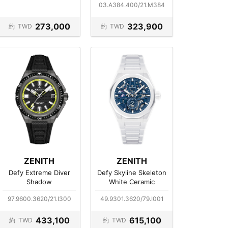
03.A384.400/21.M384
273,000
323,900
約
TWD
約
TWD
ZENITH
ZENITH
Defy Extreme Diver
Defy Skyline Skeleton
Shadow
White Ceramic
97.9600.3620/21.I300
49.9301.3620/79.I001
433,100
615,100
約
TWD
約
TWD