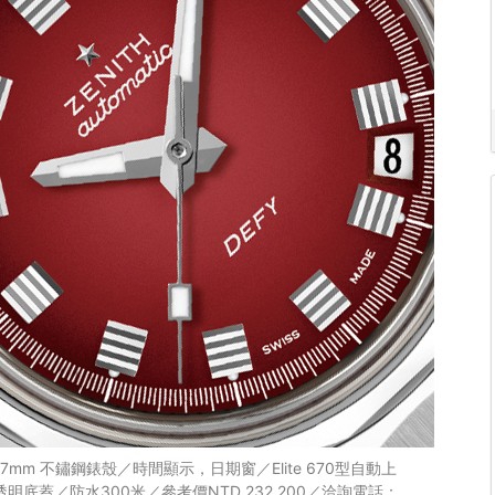
／直徑37mm 不鏽鋼錶殼／時間顯示，日期窗／Elite 670型自動上
底蓋／防水300米／參考價NTD 232,200／洽詢電話：