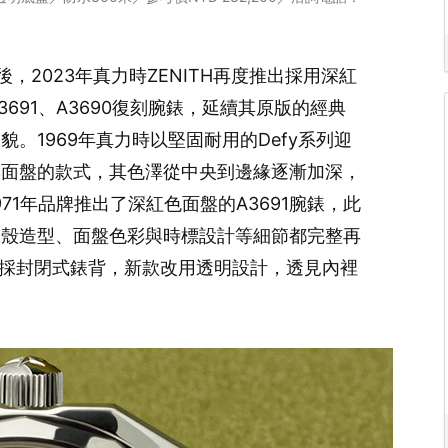
後，2023年真力時ZENITH再度推出採用深紅
 A3691、A3690復刻腕錶，延續其原版的經典
。1969年真力時以堅固耐用的Defy系列迎
彩面盤的款式，其色澤從中央到邊緣逐漸加深，
71年品牌推出了深紅色面盤的A3691腕錶，此
錶殼造型、面盤色彩與時標設計等細節都完整再
版採封閉式錶背，新款改用透明設計，透見內裡