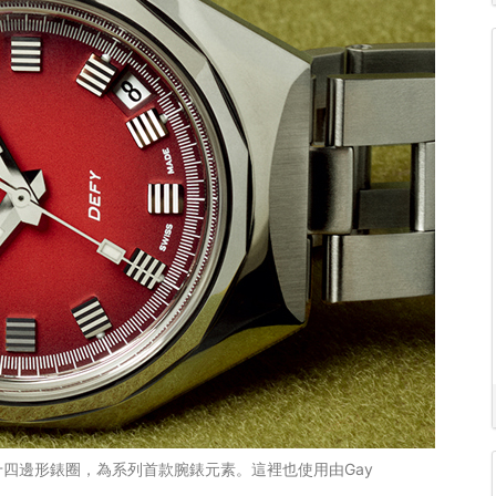
四邊形錶圈，為系列首款腕錶元素。這裡也使用由Gay