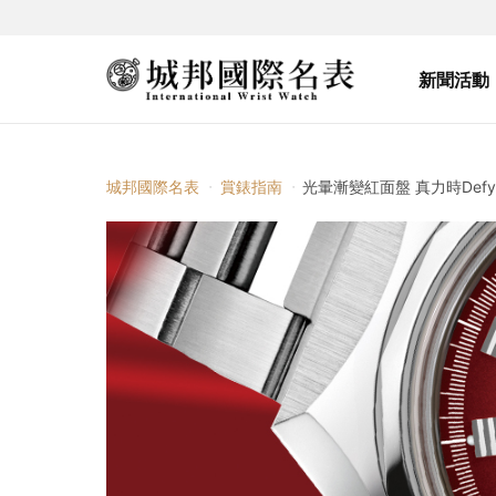
新聞活動
城邦國際名表
賞錶指南
光暈漸變紅面盤 真力時Defy R