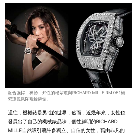
融合強悍、神祕、知性的楊紫瓊與RICHARD MILLE RM 051楊
紫瓊鳳凰陀飛輪腕錶。
過往，機械錶是男性的世界，然而，近幾年來，女性也
發展出了自己的機械錶品味，個性鮮明的RICHARD
MILLE自然吸引著許多獨立、自信的女性，藉由非凡的