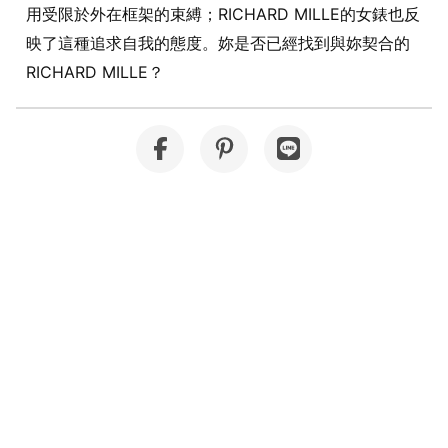
用受限於外在框架的束縛；RICHARD MILLE的女錶也反
映了這種追求自我的態度。妳是否已經找到與妳契合的
RICHARD MILLE？