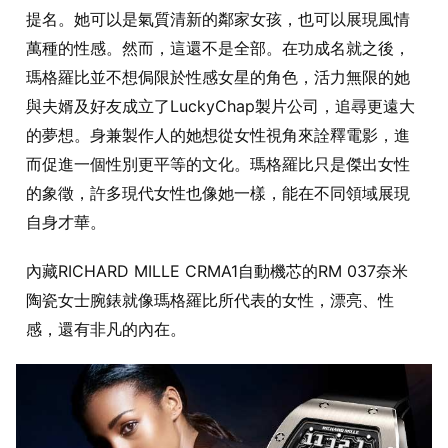
提名。她可以是氣質清新的鄰家女孩，也可以展現風情
萬種的性感。然而，這還不是全部。在功成名就之後，
瑪格羅比並不想侷限於性感女星的角色，活力無限的她
與夫婿及好友成立了LuckyChap製片公司，追尋更遠大
的夢想。身兼製作人的她想從女性視角來詮釋電影，進
而促進一個性別更平等的文化。瑪格羅比只是傑出女性
的象徵，許多現代女性也像她一樣，能在不同領域展現
自身才華。
內藏RICHARD MILLE CRMA1自動機芯的RM 037奈米
陶瓷女士腕錶就像瑪格羅比所代表的女性，漂亮、性
感，還有非凡的內在。