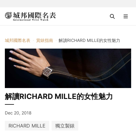
城邦國際名表
賞錶指南
解讀RICHARD MILLE的女性魅力
解讀RICHARD MILLE的女性魅力
Dec 20, 2018
RICHARD MILLE
獨立製錶