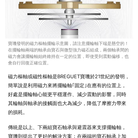
寶璣發明的磁力樞軸擺輪示意圖，請注意擺輪軸下端是懸空的！
在擺輪軸兩端的軸承由寶石與微型強力磁石組成，兩個軸承間的
磁力會讓擺輪軸始終維持在一定的位置，即使受到震動偏移，也
會自行回復正確位置。
磁力樞軸或磁性樞軸是BREGUET寶璣於21世紀的發明，
簡單說是利用磁力來將擺輪軸｢固定｣在應有的位置上，
好處是擺輪軸心能更平穩運作、減少震動的影響，同時
其輪軸與軸承的接觸面也大為減少，降低了摩擦力帶來
的損耗。
傳統是以上、下兩組寶石軸承與避震器來支撐擺輪軸，
寶璣則提出了更好的解決方案：在兩端的寶石軸承上加