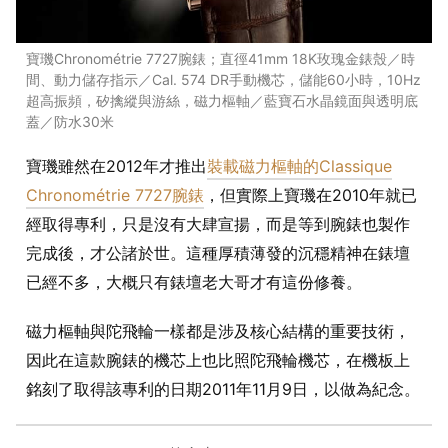
寶璣Chronométrie 7727腕錶；直徑41mm 18K玫瑰金錶殼／時
間、動力儲存指示／Cal. 574 DR手動機芯，儲能60小時，10Hz
超高振頻，矽擒縱與游絲，磁力樞軸／藍寶石水晶鏡面與透明底
蓋／防水30米
寶璣雖然在2012年才推出
裝載磁力樞軸的Classique
Chronométrie 7727腕錶
，但實際上寶璣在2010年就已
經取得專利，只是沒有大肆宣揚，而是等到腕錶也製作
完成後，才公諸於世。這種厚積薄發的沉穩精神在錶壇
已經不多，大概只有錶壇老大哥才有這份修養。
磁力樞軸與陀飛輪一樣都是涉及核心結構的重要技術，
因此在這款腕錶的機芯上也比照陀飛輪機芯，在機板上
銘刻了取得該專利的日期2011年11月9日，以做為紀念。