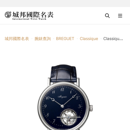
城邦國際名表
腕錶查詢
BREGUET
Classique
Classique Tourbillon Extra-Plat 5367