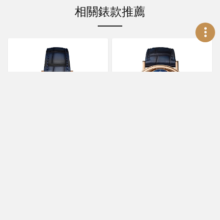
相關錶款推薦
BREGUET
BREGUET
Classique Souscription
Tradition Seconde
2025
Rétrograde 7035
2025BH/28/9W6
7035BH/H2/9V6