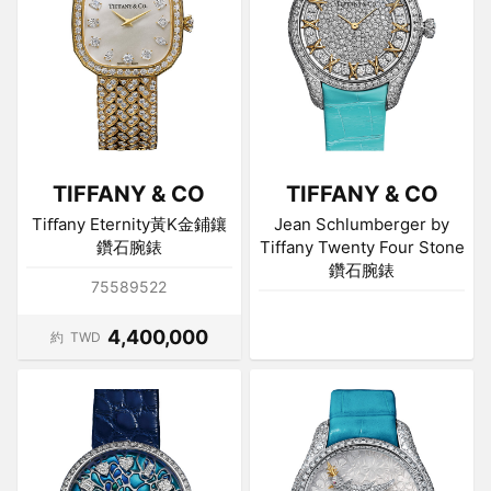
TIFFANY & CO
TIFFANY & CO
Tiﬀany Eternity黃K金鋪鑲
Jean Schlumberger by
鑽石腕錶
Tiffany Twenty Four Stone
鑽石腕錶
75589522
4,400,000
約
TWD