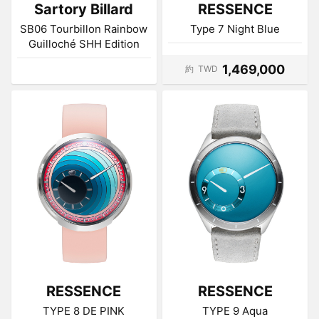
Sartory Billard
RESSENCE
SB06 Tourbillon Rainbow
Type 7 Night Blue
Guilloché SHH Edition
1,469,000
約
TWD
RESSENCE
RESSENCE
TYPE 8 DE PINK
TYPE 9 Aqua