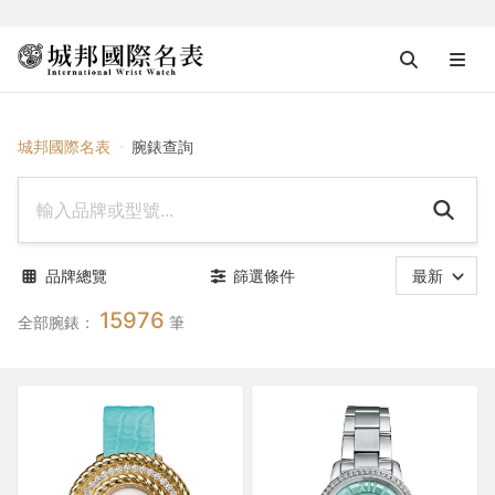
腕錶查詢
城邦國際名表
腕錶查詢
品牌總覽
篩選條件
最新
15976
全部腕錶：
筆