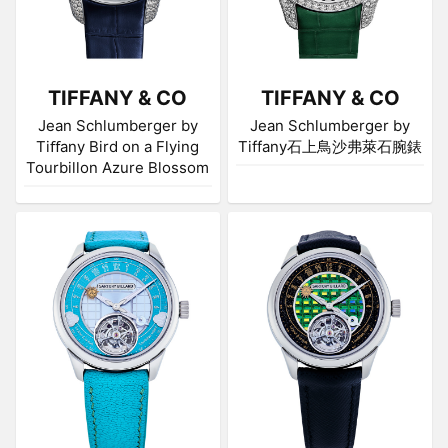
TIFFANY & CO
TIFFANY & CO
Jean Schlumberger by
Jean Schlumberger by
Tiﬀany Bird on a Flying
Tiffany石上鳥沙弗萊石腕錶
Tourbillon Azure Blossom