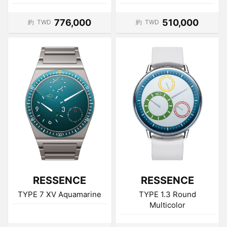
776,000
510,000
約
TWD
約
TWD
RESSENCE
RESSENCE
TYPE 7 XV Aquamarine
TYPE 1.3 Round
Multicolor