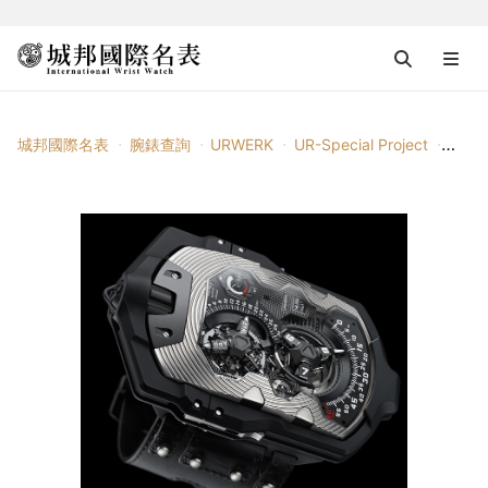
城邦國際名表
腕錶查詢
URWERK
UR-Special Project
UR-1