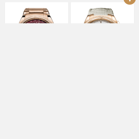
PARMIGIANI
PARMIGIANI
FLEURIER
FLEURIER
Tonda PF夏曆腕錶
Tonda PF Sport計時碼錶
PFH982-2022501-200182
PFC931-2020021-400182
0
0
約
約