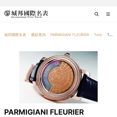
城邦國際名表
腕錶查詢
PARMIGIANI FLEURIER
Toric
Toric Capitole
PARMIGIANI FLEURIER