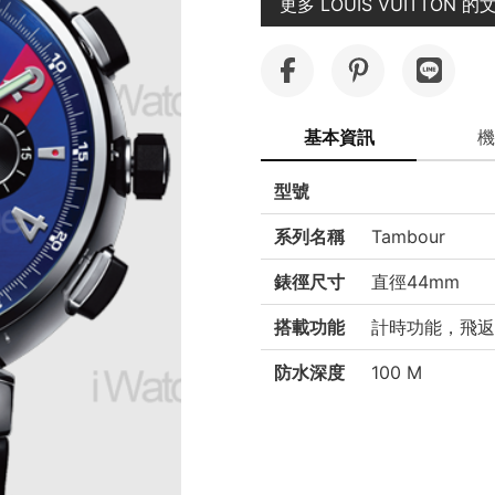
更多 LOUIS VUITTON 的
基本資訊
機
型號
系列名稱
Tambour
錶徑尺寸
直徑44mm
搭載功能
計時功能，飛返
防水深度
100 M