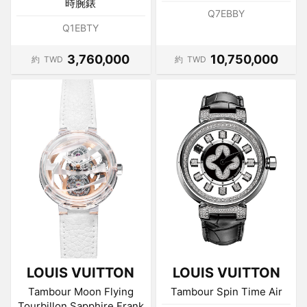
時腕錶
Q7EBBY
Q1EBTY
3,760,000
10,750,000
約
TWD
約
TWD
LOUIS VUITTON
LOUIS VUITTON
Tambour Moon Flying
Tambour Spin Time Air
Tourbillon Sapphire Frank