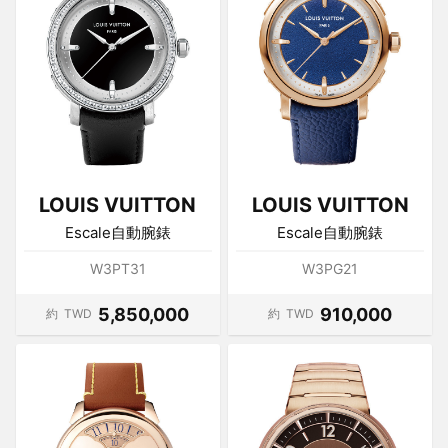
LOUIS VUITTON
LOUIS VUITTON
Escale自動腕錶
Escale自動腕錶
W3PT31
W3PG21
5,850,000
910,000
約
TWD
約
TWD