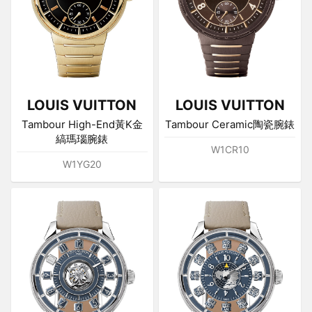
LOUIS VUITTON
LOUIS VUITTON
Tambour High-End黃K金
Tambour Ceramic陶瓷腕錶
縞瑪瑙腕錶
W1CR10
W1YG20