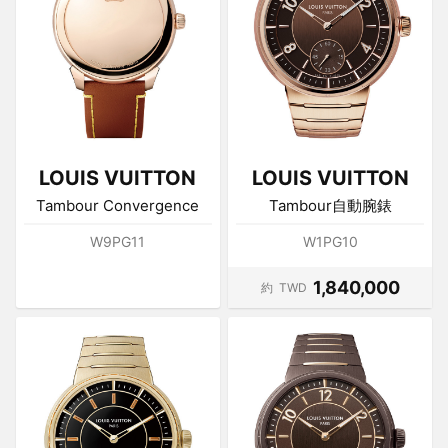
LOUIS VUITTON
LOUIS VUITTON
Tambour Convergence
Tambour自動腕錶
W9PG11
W1PG10
1,840,000
約
TWD