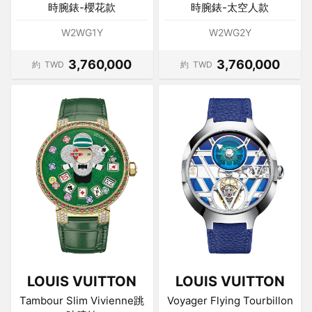
時腕錶-櫻花款
時腕錶-太空人款
W2WG1Y
W2WG2Y
3,760,000
3,760,000
約
TWD
約
TWD
LOUIS VUITTON
LOUIS VUITTON
Tambour Slim Vivienne跳
Voyager Flying Tourbillon