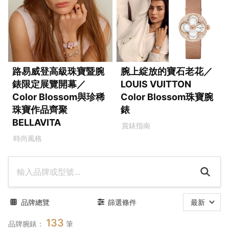
路易威登高級珠寶暨腕
腕上綻放的寶石老花／
錶限定展覽開幕／
LOUIS VUITTON
Color Blossom與珍稀
Color Blossom珠寶腕
珠寶作品齊聚
錶
BELLAVITA
賞錶指南
時尚風格
品牌總覽
篩選條件
最新
133
品牌腕錶：
筆