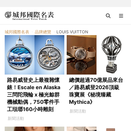
LOUIS VUITTON
城邦國際名表
品牌總覽
LOUIS VUITTON
路易威登史上最複雜懷
總價超過70億展品來台
錶！Escale en Alaska
／路易威登2026頂級
三問陀飛輪 x 極光鯨群
珠寶展《秘境臻藏
機械動偶，750零件手
Mythica》
工琺瑯160小時雕刻
新聞活動
新聞活動