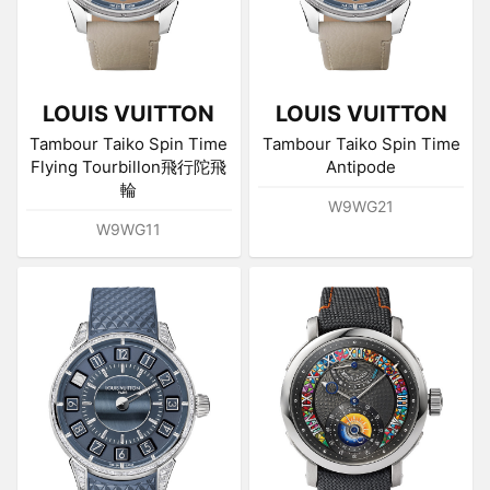
LOUIS VUITTON
LOUIS VUITTON
Tambour Taiko Spin Time
Tambour Taiko Spin Time
Flying Tourbillon飛行陀飛
Antipode
輪
W9WG21
W9WG11