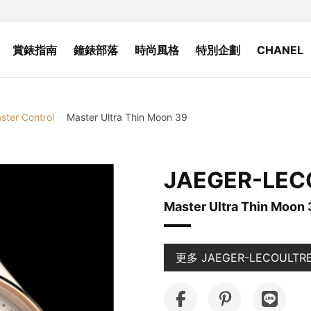
賞錶指南
鐘錶部落
時尚風格
特別企劃
CHANEL
ster Control
Master Ultra Thin Moon 39
JAEGER-LEC
Master Ultra Thin Moon
更多 JAEGER-LECOULT