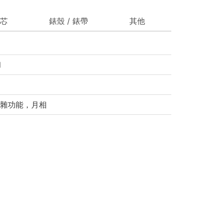
芯
錶殼 / 錶帶
其他
l
雜功能，月相