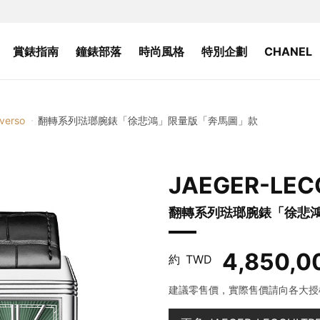
賞錶指南
鐘錶部落
時尚風格
特別企劃
CHANEL
verso
翻轉系列琺瑯腕錶「徐悲鴻」限量版「奔馬圖」款
JAEGER-LEC
翻轉系列琺瑯腕錶「徐悲
4,850,0
約
TWD
建議零售價，實際售價請向各大授