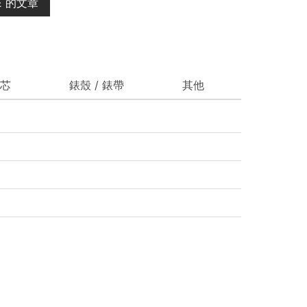
RE 的文章
芯
錶殼 / 錶帶
其他