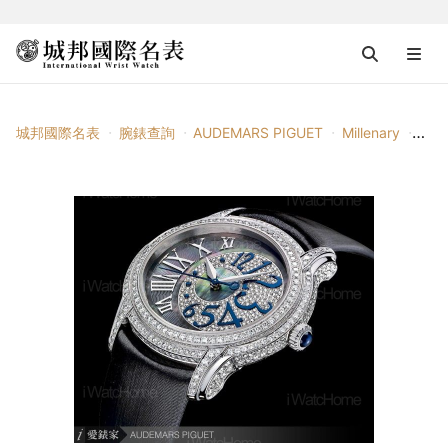
城邦國際名表
腕錶查詢
AUDEMARS PIGUET
Millenary
千禧