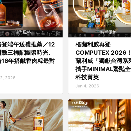
時尚風格
時尚風格
格登端午送禮推薦／12
格蘭利威再登
甜醺三桶配團聚時光、
COMPUTEX 2026
焙16年搭鹹香肉粽最對
蘭利威「獨獻台灣系
攜手MINIMAL驚豔
科技菁英
12, 2026
Jun 4, 2026