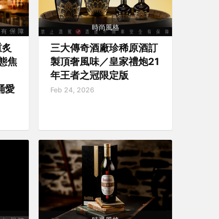
時尚風格
重炙
三大傳奇酒廠珍稀原酒訂
態焦
製頂奢風味／皇家禮炮21
年王者之冠限定版
桶愛
Feb 24, 2026