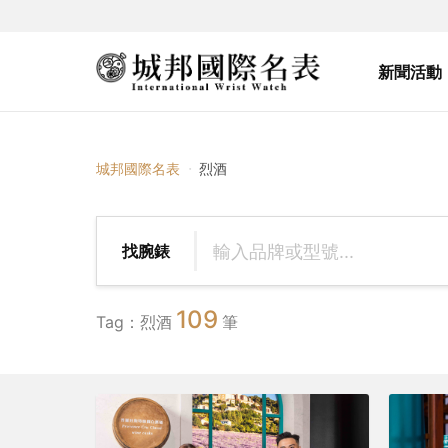
新聞活動
{{ $tag_name }}
城邦國際名表
烈酒
找腕錶
109
Tag：烈酒
筆