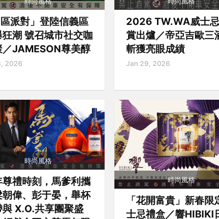
時尚風格
時尚風格
J 區派對」登陸信義區
2026 TW.WA威士
爆狂潮 號召城市社交咖
賞出爐／帝亞吉歐三
／JAMESON尊美醇
斬獲亮眼成績
3, 2026
Jan 29, 2026
時尚風格
時尚風格
年尊禮時刻，馬爹利攜
梁朝偉、彭于晏，舉杯
「花開富貴」新春限
與 X.O.共享團聚盛
士忌禮盒／響HIBIKI