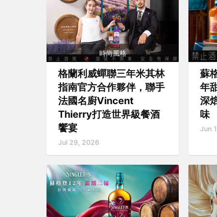
時尚風格
格蘭利威蟬聯三年米其林
蘇
指南官方合作夥伴，聯手
年
法國名廚Vincent
深
Thierry打造世界級餐酒
味
饗宴
Jun 
Jul 29, 2026