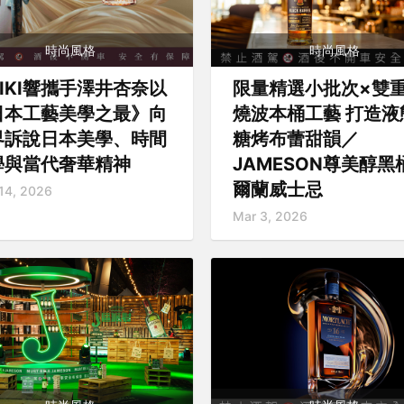
時尚風格
時尚風格
BIKI響攜手澤井杏奈以
限量精選小批次×雙
日本工藝美學之最》向
燒波本桶工藝 打造液
界訴說日本美學、時間
糖烤布蕾甜韻／
學與當代奢華精神
JAMESON尊美醇黑
爾蘭威士忌
14, 2026
Mar 3, 2026