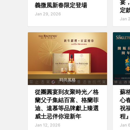
宴
義微風新春限定登場
定
Jan 29, 2026
Jan 
時尚風格
從團圓宴到友聚時光／格
蘇格
蘭父子集結百富、格蘭菲
心
迪、遠慕等品牌獻上臻選
祝
威士忌伴你迎新年
程
Jan 12, 2026
Jan 