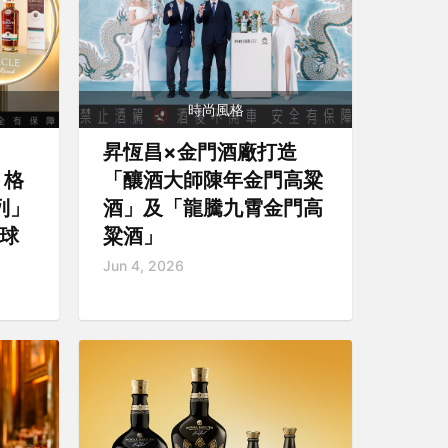
時尚風格
昇恆昌×金門酒廠打造
！格
「釀酒大師陳年金門高粱
列」
酒」及「龍騰九霄金門高
全球
粱酒」
Jun 4, 2026