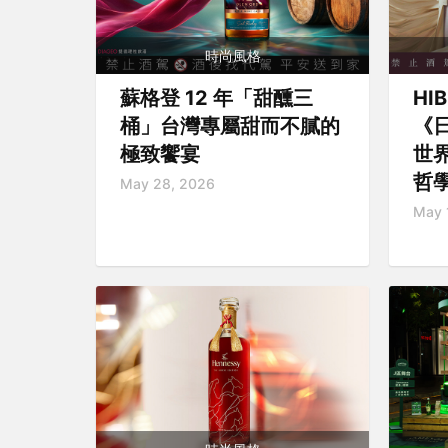
時尚風格
蘇格登 12 年「甜醺三
HI
桶」台灣專屬甜而不膩的
《
極致饗宴
世
哲
May 28, 2026
May 