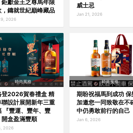
，鉅獻金王之尊馬年限
威士忌
款，鑄就世紀巔峰藏品
Jan 21, 2026
29, 2026
時尚風格
時尚風格
登2026賀春禮盒 精
期盼祝福馬到成功 保
春聯設計展開新年三重
加邀您一同致敬在不
福 『豐運、豐年、豐
中仍勇敢前行的自己
』開盒盈滿豐順
Jan 6, 2026
6, 2026