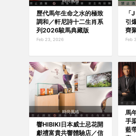
時尚風格
歷代馬年生命之水的極致
「
調和／軒尼詩十二生肖系
引
列2026駿馬典藏版
齊聚
Feb 23, 2026
Feb 
時尚風格
馬
手
響HIBIKI日本威士忌花開
藍帶
獻禮富貴共響體驗店／信