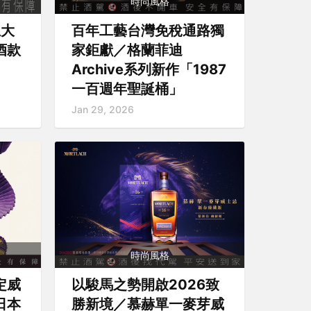
時尚風格
忌大
百年工藝台灣免稅通路獨
酒款
家鉅獻／格蘭菲迪
Archive系列新作「1987
一百週年聖誕桶」
Jan 29, 2026
時尚風格
定威
以駿馬之勢開啟2026致
日本
勝新境／慕赫單一麥芽威