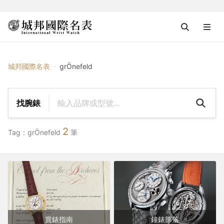
{{ $tag_name }}
城邦國際名表
grÖnefeld
找腕錶
2
Tag：grÖnefeld
筆
賞錶指南
鐘錶部落