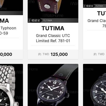
TU
IMA
Grand Cla
7
TUTIMA
r Typhoon
80-59
Grand Classic UTC
Limited Ref. 781-01
20,000
125,000
約
TWD
約
TWD