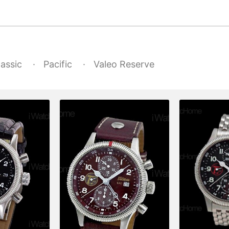
assic
Pacific
Valeo Reserve