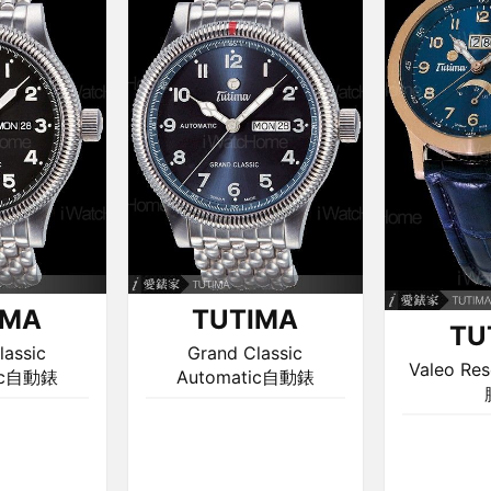
IMA
TUTIMA
TU
lassic
Grand Classic
Valeo R
tic自動錶
Automatic自動錶