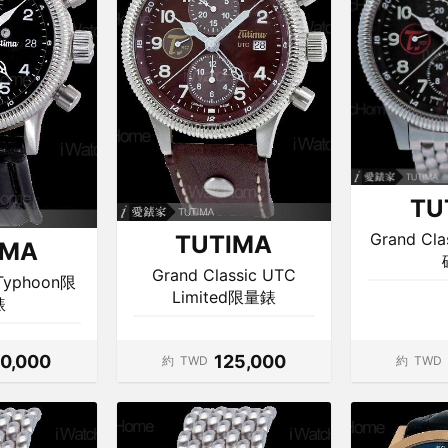
TU
Grand Cl
TUTIMA
IMA
Grand Classic UTC
 Typhoon限
Limited限量錶
錶
20,000
125,000
約
TWD
約
TWD