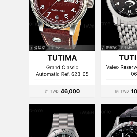
TUT
TUTIMA
Valeo Reserv
Grand Classic
06
Automatic Ref. 628-05
46,000
1
約
TWD
約
TWD