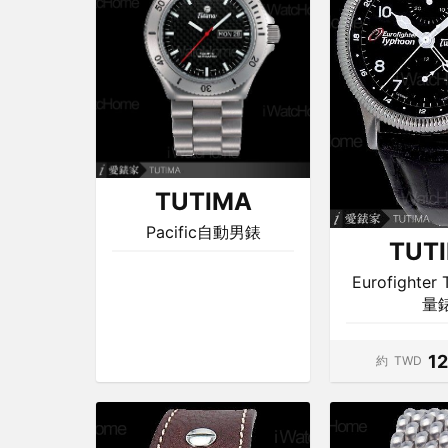
TUTIMA
Pacific自動男錶
TUT
Eurofighter
量
1
約
TWD