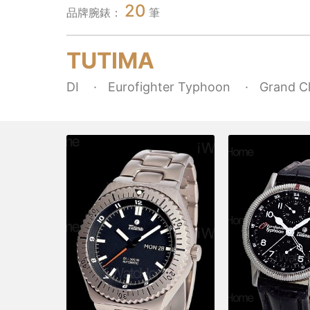
20
品牌腕錶：
筆
TUTIMA
DI
Eurofighter Typhoon
Grand Cl