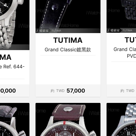
TU
TUTIMA
Grand C
Grand Classic鍍黑款
PV
IMA
e Ref. 644-
00,000
57,000
約
TWD
約
TWD