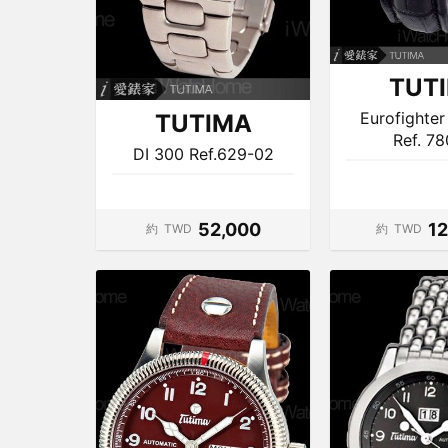
TUT
Eurofighte
TUTIMA
Ref. 7
DI 300 Ref.629-02
52,000
1
約
TWD
約
TWD