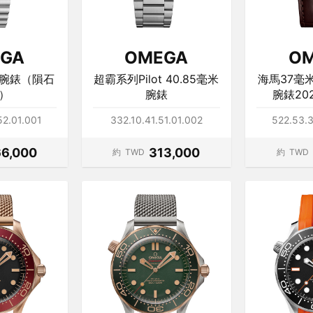
GA
OMEGA
O
腕錶（隕石
超霸系列Pilot 40.85毫米
海馬37毫
）
腕錶
腕錶20
52.01.001
332.10.41.51.01.002
522.53.3
6,000
313,000
約
TWD
約
TWD