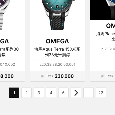
O
海馬Plane
GA
OMEGA
erra系列30
海馬Aqua Terra 150米系
217.32.
腕錶
列38毫米腕錶
20.10.002
220.32.38.20.03.001
8,000
230,000
約
TWD
約
TWD
1
2
3
4
5
…
23