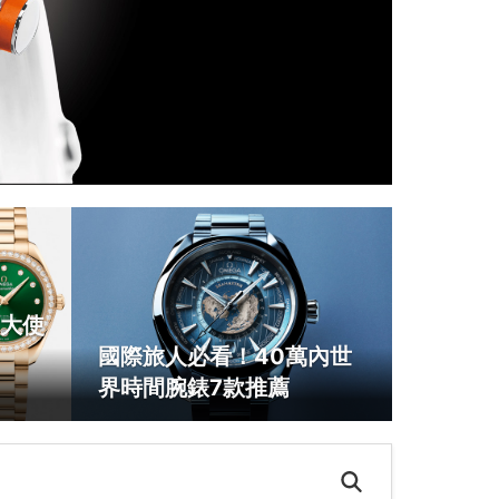
大使
國際旅人必看！40萬內世
界時間腕錶7款推薦