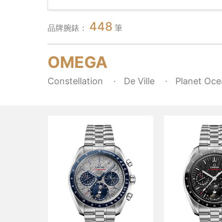
448
品牌腕錶：
筆
OMEGA
Constellation
De Ville
Planet Oc