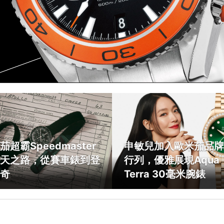
茄超霸Speedmaster
申敏兒加入歐米茄品牌
天之路，從賽車錶到登
行列，優雅展現Aqua
奇
Terra 30毫米腕錶