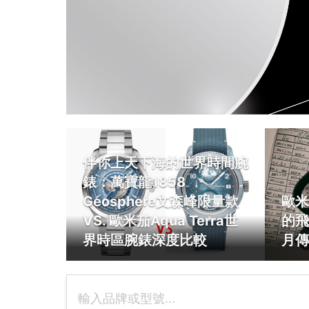
伴你上天下海的世界時間腕
錶：萬寶龍1858
Geosphere文森峰限量款
歐米
VS. 歐米茄Aqua Terra世
的飛
界時區腕錶深度比較
月傳