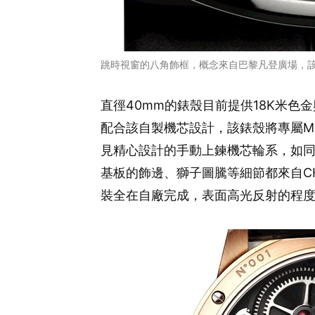
跳時視窗的八角飾框，概念來自巴黎凡登廣場，該
直徑40mm的錶殼目前提供18K米色
配合該自製機芯設計，該錶殼將專屬Mons
見精心設計的手動上鍊機芯輪系，如同
基板的飾邊、獅子圖騰等細節都來自C
裝全在自廠完成，表面高光反射的程