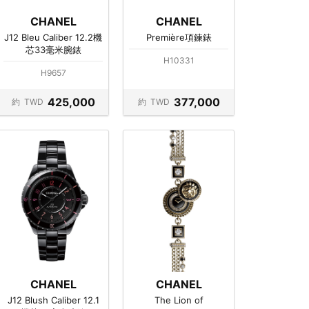
CHANEL
CHANEL
J12 Bleu Caliber 12.2機
Première項鍊錶
芯33毫米腕錶
H10331
H9657
425,000
377,000
約
TWD
約
TWD
CHANEL
CHANEL
J12 Blush Caliber 12.1
The Lion of