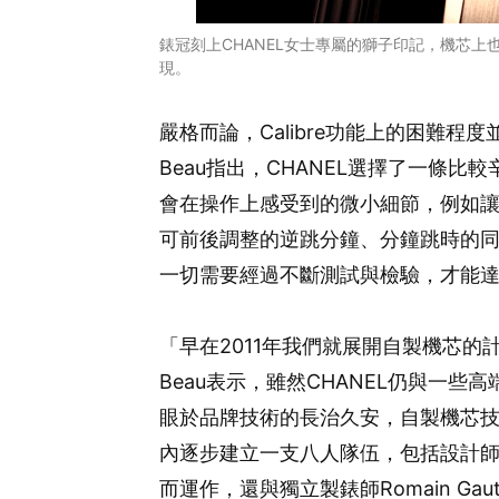
錶冠刻上CHANEL女士專屬的獅子印記，機芯上也有相
現。
嚴格而論，Calibre功能上的困難
Beau指出，CHANEL選擇了一條
會在操作上感受到的微小細節，例如
可前後調整的逆跳分鐘、分鐘跳時的
一切需要經過不斷測試與檢驗，才能
「早在2011年我們就展開自製機芯
Beau表示，雖然CHANEL仍與一些
眼於品牌技術的長治久安，自製機芯技
內逐步建立一支八人隊伍，包括設計
而運作，還與獨立製錶師Romain Ga