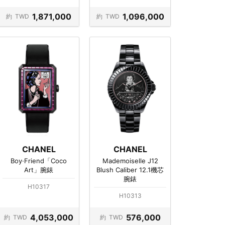
1,871,000
1,096,000
約
TWD
約
TWD
CHANEL
CHANEL
Boy·Friend「Coco
Mademoiselle J12
Art」腕錶
Blush Caliber 12.1機芯
腕錶
H10317
H10313
4,053,000
576,000
約
TWD
約
TWD