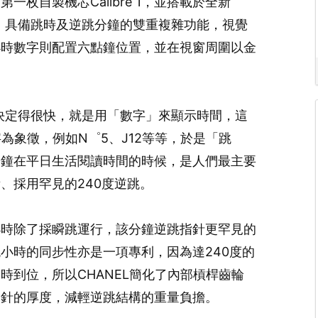
枚自製機芯Calibre 1，並搭載於全新
首只腕錶中，具備跳時及逆跳分鐘的雙重複雜功能，視覺
小時數字則配置六點鐘位置，並在視窗周圍以金
發其實決定得很快，就是用「數字」來顯示時間，這
字為象徵，例如N゜5、J12等等，於是「跳
分鐘在平日生活閱讀時間的時候，是人們最主要
、採用罕見的240度逆跳。
括其小時除了採瞬跳運行，該分鐘逆跳指針更罕見的
小時的同步性亦是一項專利，因為達240度的
時到位，所以CHANEL簡化了內部槓桿齒輪
指針的厚度，減輕逆跳結構的重量負擔。