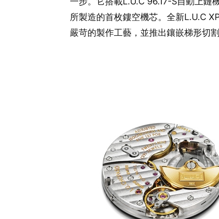
一步。它搭載L.U.C 96.17-S自
所製造的首枚鏤空機芯。全新L.U.C X
嚴苛的製作工藝，並推出鑲嵌梯形切