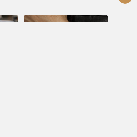
賞錶指南
2023上半年度 全鈦回歸
r錶廠
的五大標誌性錶款！
Aug 28, 2023