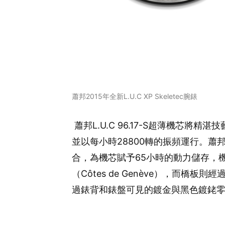
蕭邦2015年全新L.U.C XP Skeletec腕錶
蕭邦L.U.C 96.17-S超薄機芯
並以每小時28800轉的振頻運行。蕭
合，為機芯賦予65小時的動力儲存，
（Côtes de Genève），而橋
過錶背和錶盤可見的鍍金與黑色鍍銠