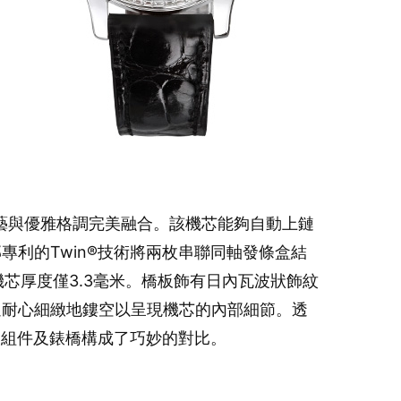
將精湛技藝與優雅格調完美融合。該機芯能夠自動上鏈
邦專利的Twin®技術將兩枚串聯同軸發條盒結
機芯厚度僅3.3毫米。橋板飾有日內瓦波狀飾紋
板則經過耐心細緻地鏤空以呈現機芯的內部細節。透
零組件及錶橋構成了巧妙的對比。