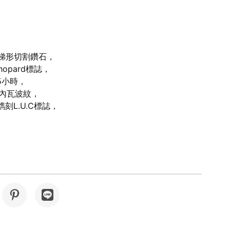
拉梯形切割鑽石，
opard標誌，
5小時，
日內瓦波紋，
刻L.U.C標誌，