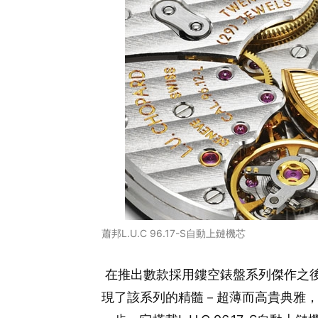
蕭邦L.U.C 96.17-S自動上鏈機芯
在推出數款採用鏤空錶盤系列傑作之後，蕭邦2
現了該系列的精髓－超薄而高貴典雅