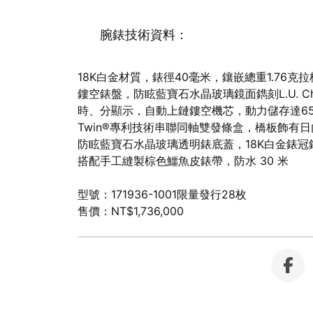
腕錶技術資料：
18K白金材質，錶徑40毫米，鑲嵌總重1.76克
鏤空錶盤，防眩藍寶石水晶玻璃鏡面鐫刻L.U. Ch
時、分顯示，自動上鏈鏤空機芯，動力儲存達6
Twin®專利技術串聯同軸雙發條盒，橋板飾有
防眩藍寶石水晶玻璃透明錶底蓋，18K白金錶冠鐫
搭配手工縫製棕色鱷魚皮錶帶，防水 30 米
型號：171936-1001限量發行28枚
售價：NT$1,736,000