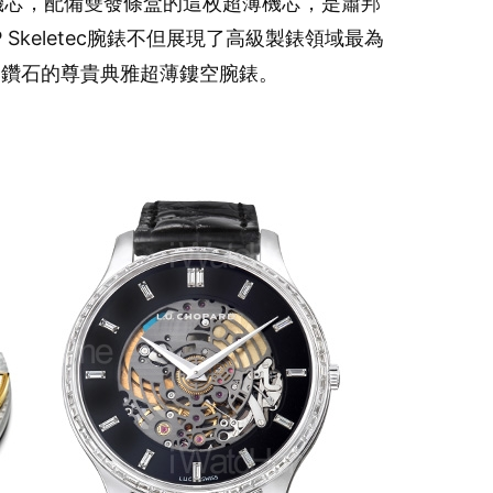
動上鏈機芯，配備雙發條盒的這枚超薄機芯，是蕭邦
P Skeletec腕錶不但展現了高級製錶領域最為
割鑽石的尊貴典雅超薄鏤空腕錶。