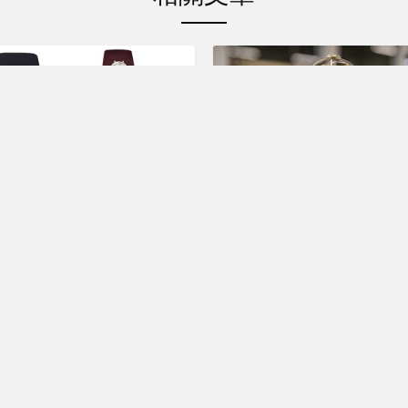
新聞活動
新聞活動
間流轉的永恆璀璨 蕭邦
蜜蜂顯時自鳴鐘／
eure Du Dimant系列
CHOPARD Fleurie
錶
30週蜂巢座鐘
4, 2024
May 27, 2026