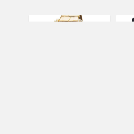
賞錶指南
時
女錶不是都只有鑲鑽而
L’H
已！蕭邦CHOPARD
鑽
Happy Palm
Oct 
Jun 28, 2018