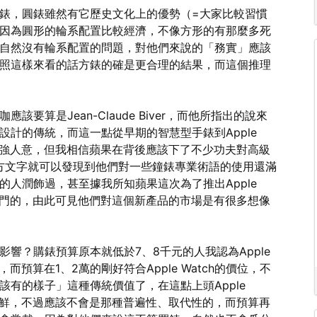
錶，圓錶雖然有它歷史文化上的優勢（=大家比較習慣
因為圓形的輪系配置比較經濟，不像方形的有那麼多死
自然沒有輪系配置的問題，對他們來說的「務實」應該
照這樣來看的話方錶的確是更合理的結果，而這個推理
應該要算是Jean-Claude Biver，而他所指出的說來
計的傳統，而這一點從早期的智慧型手錶到Apple
差強人意，但我相信蘋果在背後應該下了不少功夫對高級
的官方文字就可以發現到他們對一些鐘錶專業術語的使用還滿
人潤飾過，甚至據我所知蘋果這次為了推出Apple
部門的，由此可見他們對這個新產品的市場是有很多想像
什麼影響？購錶預算原本就低於7、8千元的人我認為Apple
而預算在1、2萬的剛好符合Apple Watch的價位，不
有的樣子」這種傳統價值了，在這點上頭Apple
嘗鮮，不過應該不會是那種普遍性、取代性的，而預算再