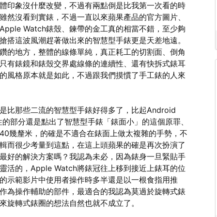
體印象沒什麼改變，不過有兩點倒是比我第一次看的時
雖然沒看到實錶，不過一直以來蘋果產品的官方圖片、
ple Watch錶殼、鍊帶的金工真的相當不錯，至少夠
搶搭這波風潮趕著做出來的智慧型手錶更是天差地遠。
鑽的地方，整體的線條單純，真正耗工的切割面、倒角
只有錶鏡和錶殼交界處線條的連續性、還有快拆式錶耳
的風格原本就是如此，不過跟我們摸慣了手工錶的人來
比那些二流的智慧型手錶好得多了，比起Android
發性的部分還是點出了智慧型手錶「錶面小」的這個原罪、
40幾釐米，的確是不適合在錶面上做太複雜的手勢，不
輯而很少考量到這點，在這上頭蘋果的確是再次扮演了
最好的解決方案嗎？我認為未必，因為錶身一旦緊貼手
的，Apple Watch將錶冠往上移到接近上錶耳的位
的示範影片中使用者操作時多半還是以一根食指用推
作為操作輔助的部件，最適合的我認為莫過於旋轉式錶
一來旋轉式錶圈的想法自然也就不成立了。