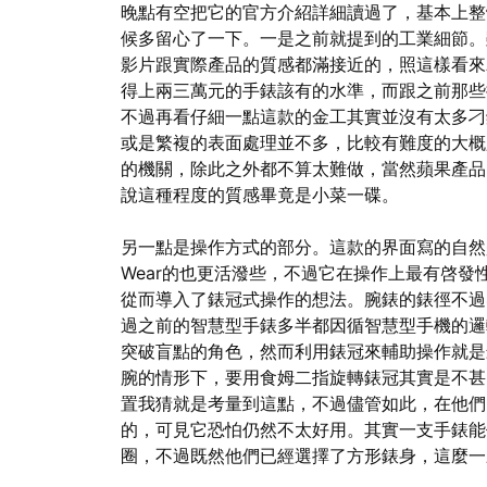
晚點有空把它的官方介紹詳細讀過了，基本上整
候多留心了一下。一是之前就提到的工業細節。
影片跟實際產品的質感都滿接近的，照這樣看來Ap
得上兩三萬元的手錶該有的水準，而跟之前那些
不過再看仔細一點這款的金工其實並沒有太多刁
或是繁複的表面處理並不多，比較有難度的大概
的機關，除此之外都不算太難做，當然蘋果產品
說這種程度的質感畢竟是小菜一碟。
另一點是操作方式的部分。這款的界面寫的自然是
Wear的也更活潑些，不過它在操作上最有啓
從而導入了錶冠式操作的想法。腕錶的錶徑不過
過之前的智慧型手錶多半都因循智慧型手機的邏
突破盲點的角色，然而利用錶冠來輔助操作就是
腕的情形下，要用食姆二指旋轉錶冠其實是不甚靈活
置我猜就是考量到這點，不過儘管如此，在他們
的，可見它恐怕仍然不太好用。其實一支手錶能
圈，不過既然他們已經選擇了方形錶身，這麼