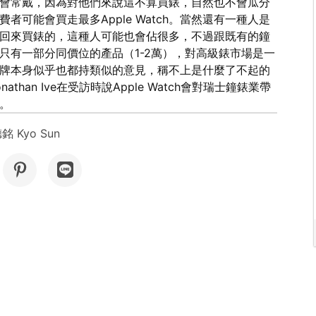
會常戴，因為對他們來說這不算買錶，自然也不會瓜分
可能會買走最多Apple Watch。當然還有一種人是
h特地回來買錶的，這種人可能也會佔很多，不過跟既有的鐘
只有一部分同價位的產品（1-2萬），對高級錶市場是一
牌本身似乎也都持類似的意見，稱不上是什麼了不起的
an Ive在受訪時說Apple Watch會對瑞士鐘錶業帶
了。
銘 Kyo Sun