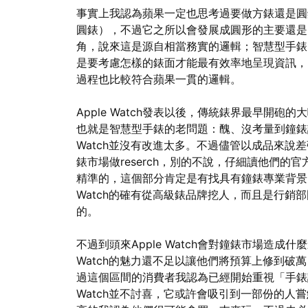
事實上我認為蘋果一定也思考過要做方錶還是圓
圓錶），不過它之所以會發展成圓形的主要還是
角，說來這是源自相當務實的邏輯；智慧型手錶
是要考慮怎樣的錶面才能最有效率地呈現資訊，
過程也比較符合蘋果一貫的邏輯。
Apple Watch發表以後，傳統錶界最早開砲的大咖
也就是智慧型手錶的老問題：醜、沒考量到鐘錶設
Watch並沒有改進太多。不過儘管以成品來說
錶市場做reserch，別的不說，仔細讀他們
精準的，這個部分肯定是有找具有鐘錶專業背景的
Watch的確有從高級錶品牌挖人，而且是行銷
的。
不過到頭來Apple Watch會對鐘錶市場造成
Watch的魅力還不足以讓他們將預算上修到破萬，
過這個區間的消費者我認為已經開始重視「手錶該
Watch並不討喜，它或許會吸引到一部份的人