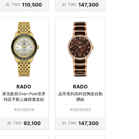
110,500
147,300
約
TWD
約
TWD
RADO
RADO
庫克船長Over-Pole世界
晶萃系列高科技陶瓷自動
時區手動上鍊限量套組
鑽錶
R32193018
R30230922
92,100
147,300
約
TWD
約
TWD