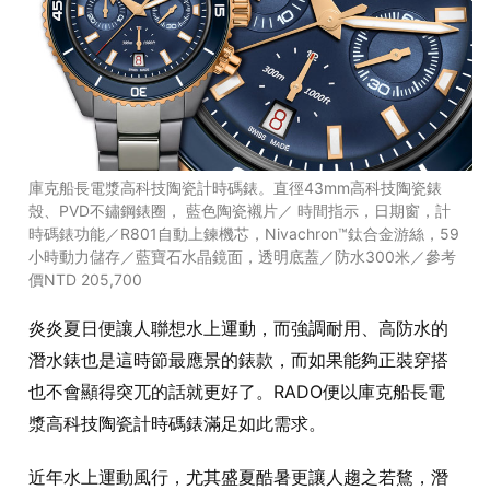
庫克船長電漿高科技陶瓷計時碼錶。直徑43mm高科技陶瓷錶
殼、PVD不鏽鋼錶圈， 藍色陶瓷襯片／ 時間指示，日期窗，計
時碼錶功能／R801自動上鍊機芯，Nivachron™鈦合金游絲，59
小時動力儲存／藍寶石水晶鏡面，透明底蓋／防水300米／參考
價NTD 205,700
炎炎夏日便讓人聯想水上運動，而強調耐用、高防水的
潛水錶也是這時節最應景的錶款，而如果能夠正裝穿搭
也不會顯得突兀的話就更好了。RADO便以庫克船長電
漿高科技陶瓷計時碼錶滿足如此需求。
近年水上運動風行，尤其盛夏酷暑更讓人趨之若鶩，潛