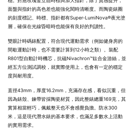
穩。對應玫瑰金立體時標與加大指針，除了質感提升，
面盤與指針的高色差也能強化閱時清晰度。而陶瓷錶圈
的刻度標記、時標、指針都有Super-LumiNova®夜光塗
層，確保在光線昏暗時也能保有良好的判讀性。
雙眼計時碼錶配置，符合現代運動需求（例如健身房的
間歇運動計時，也不需要計算到12小時之類）。裝配
R801型自動計時機芯，抗磁Nivachron™鈦合金游絲，並
經五方位測試調校，就實際使用上，也會有一定的穩定
度與耐用度。
直徑43mm，厚度16.2mm，充滿存在感，看似沉重，但
因為錶殼、鍊帶皆採陶瓷材質，因此整錶總重169克，其
實算相當輕巧，佩戴整天也不會感覺負擔。防水300
米，這是現代潛水錶的基本要求，也滿足多數水上活動
的實用需求。