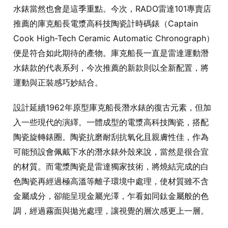
水錶當然也會是這季重點。今次，RADO雷達101專賣店
推薦的庫克船長電漿高科技陶瓷計時碼錶（Captain
Cook High-Tech Ceramic Automatic Chronograph）
便是符合如此期待的產物。庫克船長一直是雷達運動潛
水錶款的代表系列，今次推薦的新款則以全新配置，將
運動與正裝感巧妙結合。
設計延續1962年原型庫克船長潛水錶的復古元素，但加
入一些現代的演繹。一體成型的電漿高科技陶瓷，搭配
陶瓷旋轉錶圈。陶瓷抗磨耐刮抗氧化且親膚性佳，作為
可能預設會佩戴下水的潛水錶外殼來說，當然是很合宜
的材質。而電漿陶瓷是雷達獨家技術，將燒結完成的白
色陶瓷再經過極高溫等離子環境中處理，使材質雖不含
金屬成分，卻能呈現金屬光澤，乍看如同鈦金屬般的色
調，經過霧面與拋光處理，讓視覺的層次感更上一層。