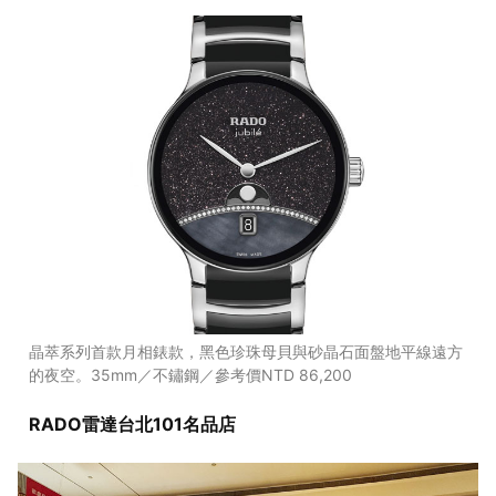
晶萃系列首款月相錶款，黑色珍珠母貝與砂晶石面盤地平線遠方
的夜空。35mm／不鏽鋼／參考價NTD 86,200
RADO雷達台北101名品店