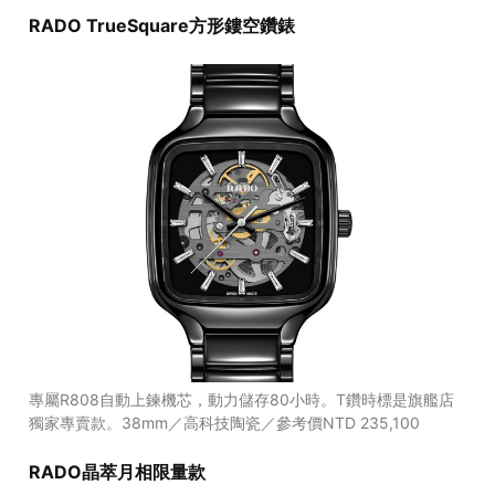
RADO TrueSquare方形鏤空鑽錶
專屬R808自動上鍊機芯，動力儲存80小時。T鑽時標是旗艦店
獨家專賣款。38mm／高科技陶瓷／參考價NTD 235,100
RADO晶萃月相限量款