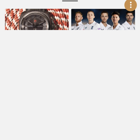
新聞活動
新聞活動
粗獷風格款款硬角
雷達表榮幸成為英格
色 RADO復刻刻版
蘭暨威爾斯板球協會
皓星系列1616腕錶
首個官方計時合作夥
Jan 3, 2017
伴
May 4, 2023
新聞活動
賞錶指南