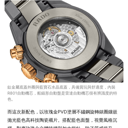
鈦金屬底蓋外圈與藍寶石水晶底蓋，具備賞玩與舒適度，內裝
R801自動機芯，船錨形自動盤是雷達自動機芯很有辨識度的特
色。
而這次新配色，以玫瑰金PVD塗層不鏽鋼旋轉錶圈鑲嵌
拋光藍色高科技陶瓷襯片。搭配藍色面盤，視覺風格沉