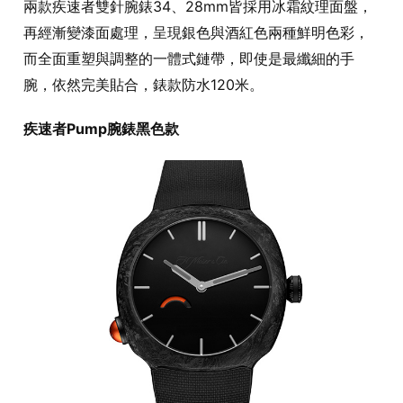
兩款疾速者雙針腕錶34、28mm皆採用冰霜紋理面盤，
再經漸變漆面處理，呈現銀色與酒紅色兩種鮮明色彩，
而全面重塑與調整的一體式鏈帶，即使是最纖細的手
腕，依然完美貼合，錶款防水120米。
疾速者Pump腕錶黑色款