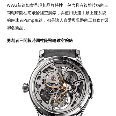
WWG新錶如實呈現其品牌特性，包含具有複雜技術的三
問報時圓柱陀飛輪鏤空腕錶，與使用快速手動上鍊系統
的疾速者Pump腕錶，都是讓人喜愛與驚艷的工藝傑作及
聯名新品。
勇創者三問報時圓柱陀飛輪鏤空腕錶