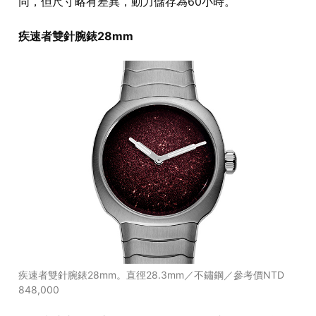
同，但尺寸略有差異，動力儲存為60小時。
疾速者雙針腕錶28mm
疾速者雙針腕錶28mm。直徑28.3mm／不鏽鋼／參考價NTD
848,000