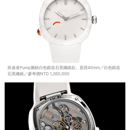
疾速者Pump腕錶白色鍛造石英纖維款。直徑40mm／白色鍛造
石英纖維／參考價NTD 1,260,000