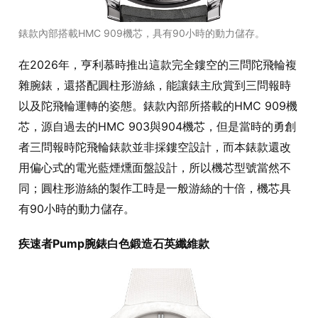
錶款內部搭載HMC 909機芯，具有90小時的動力儲存。
在2026年，亨利慕時推出這款完全鏤空的三問陀飛輪複
雜腕錶，還搭配圓柱形游絲，能讓錶主欣賞到三問報時
以及陀飛輪運轉的姿態。錶款內部所搭載的HMC 909機
芯，源自過去的HMC 903與904機芯，但是當時的勇創
者三問報時陀飛輪錶款並非採鏤空設計，而本錶款還改
用偏心式的電光藍煙燻面盤設計，所以機芯型號當然不
同；圓柱形游絲的製作工時是一般游絲的十倍，機芯具
有90小時的動力儲存。
疾速者Pump腕錶白色鍛造石英纖維款