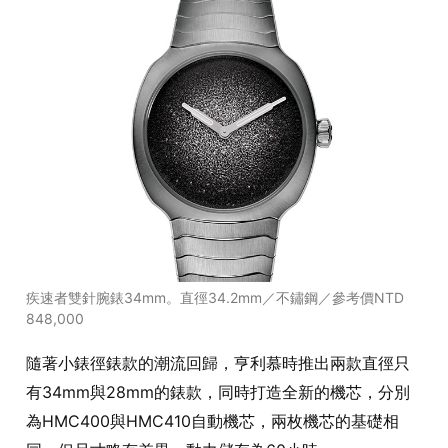
疾速者雙針腕錶34mm。直徑34.2mm／不鏽鋼／參考價NTD
848,000
隨著小錶徑錶款的潮流回歸，亨利慕時推出兩款直徑只
有34mm與28mm的錶款，同時打造全新的機芯，分別
為HMC400與HMC410自動機芯，兩枚機芯的基礎相