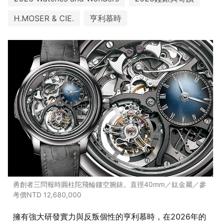
H.MOSER & CIE.
亨利慕時
勇創者三問報時圓柱陀飛輪鏤空腕錶。直徑40mm／鈦金屬／參
考價NTD 12,680,000
擁有強大研發實力與反叛個性的亨利慕時，在2026年的