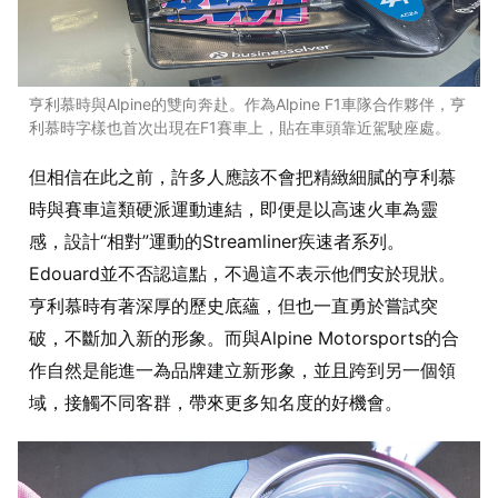
亨利慕時與Alpine的雙向奔赴。作為Alpine F1車隊合作夥伴，亨
利慕時字樣也首次出現在F1賽車上，貼在車頭靠近駕駛座處。
但相信在此之前，許多人應該不會把精緻細膩的亨利慕
時與賽車這類硬派運動連結，即便是以高速火車為靈
感，設計“相對”運動的Streamliner疾速者系列。
Edouard並不否認這點，不過這不表示他們安於現狀。
亨利慕時有著深厚的歷史底蘊，但也一直勇於嘗試突
破，不斷加入新的形象。而與Alpine Motorsports的合
作自然是能進一為品牌建立新形象，並且跨到另一個領
域，接觸不同客群，帶來更多知名度的好機會。