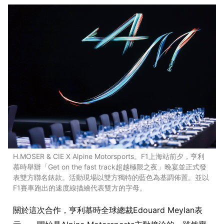
H.MOSER & CIE X Alpine Motorsports。F1上海站前夕，亨利
慕時舉辦「Get on the fast track超越極限之夜」晚宴並正式發
表雙方聯名錶款。活動現場以雙方獨特的藍色為基調佈置。並以
F1賽車跑出的速度線描繪代表雙方的字母。
關於這次合作，亨利慕時全球總裁Edouard Meylan表