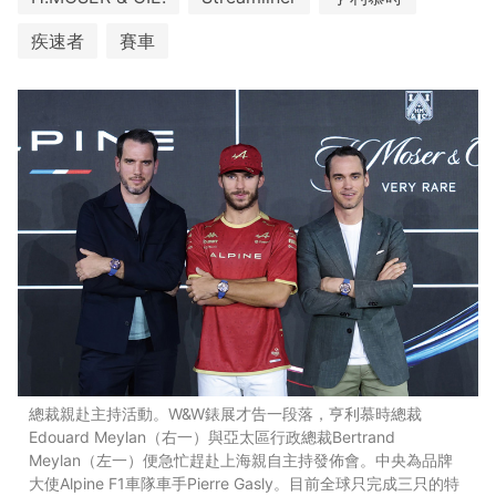
疾速者
賽車
總裁親赴主持活動。W&W錶展才告一段落，亨利慕時總裁
Edouard Meylan（右一）與亞太區行政總裁Bertrand
Meylan（左一）便急忙趕赴上海親自主持發佈會。中央為品牌
大使Alpine F1車隊車手Pierre Gasly。目前全球只完成三只的特