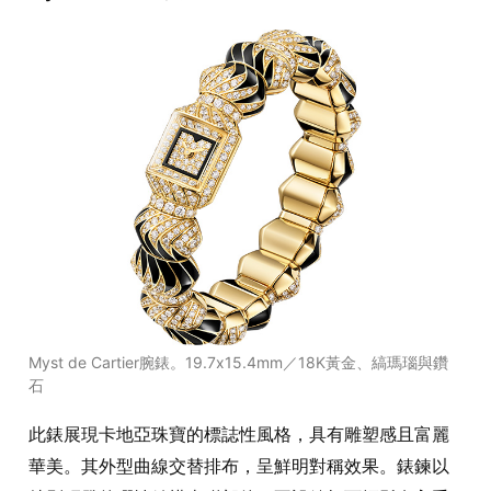
Myst de Cartier腕錶。19.7x15.4mm／18K黃金、縞瑪瑙與鑽
石
此錶展現卡地亞珠寶的標誌性風格，具有雕塑感且富麗
華美。其外型曲線交替排布，呈鮮明對稱效果。錶鍊以