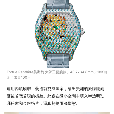
Tortue Panthère美洲豹 大師工藝腕錶。43.7x34.8mm／18K白
金／限量100只
運用內填琺瑯工藝造就雙層圖案，繪出美洲豹於朦朧雨
幕後若隱若現的樣貌。此處在微小空間中填入半透明琺
瑯粉末和金銀箔片，逼真刻劃雨滴型態。