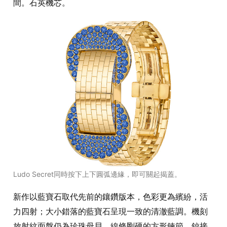
間。石英機芯。
Ludo Secret同時按下上下圓弧邊緣，即可關起揭蓋。
新作以藍寶石取代先前的鑲鑽版本，色彩更為繽紛，活
力四射；大小錯落的藍寶石呈現一致的清澈藍調。機刻
放射紋面盤仍為珍珠母貝。線條剛硬的方形鍊節，鉸接