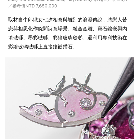
／參考價NTD 7,650,000
取材自牛郎織女七夕相會與離別的浪漫傳說，將戀人苦
戀與相思化作腕間詩意場景。融合金雕、寶石鑲嵌與內
填琺瑯、墨彩琺瑯、彩繪玻璃琺瑯。還利用專利技術在
彩繪玻璃琺瑯上直接鑲嵌鑽石。