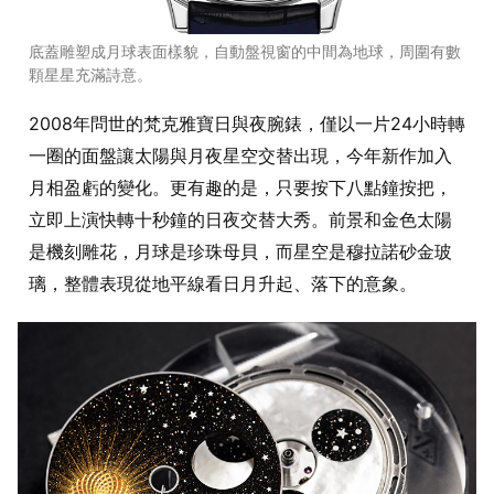
底蓋雕塑成月球表面樣貌，自動盤視窗的中間為地球，周圍有數
顆星星充滿詩意。
2008年問世的梵克雅寶日與夜腕錶，僅以一片24小時轉
一圈的面盤讓太陽與月夜星空交替出現，今年新作加入
月相盈虧的變化。更有趣的是，只要按下八點鐘按把，
立即上演快轉十秒鐘的日夜交替大秀。前景和金色太陽
是機刻雕花，月球是珍珠母貝，而星空是穆拉諾砂金玻
璃，整體表現從地平線看日月升起、落下的意象。