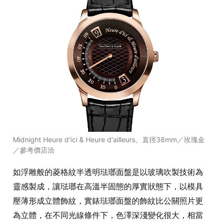
Midnight Heure d'ici & Heure d'ailleurs。直徑38mm／玫瑰金
／參考價店洽
如浮雕般的菱格紋半透明琺瑯面盤是以玻璃吹製技術為
靈感製成，讓琺瑯在高溫半固態的厚實狀態下，以模具
壓薄形成立體飾紋，實錶琺瑯面盤的飾紋比公關照片更
為立體，在不同光線條件下，色澤深淺變化很大，相當