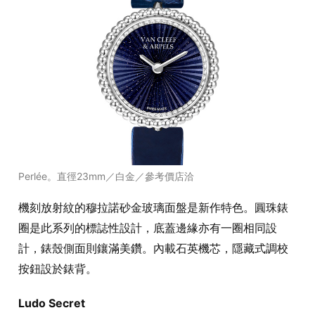
Perlée。直徑23mm／白金／參考價店洽
機刻放射紋的穆拉諾砂金玻璃面盤是新作特色。圓珠錶
圈是此系列的標誌性設計，底蓋邊緣亦有一圈相同設
計，錶殼側面則鑲滿美鑽。內載石英機芯，隱藏式調校
按鈕設於錶背。
Ludo Secret