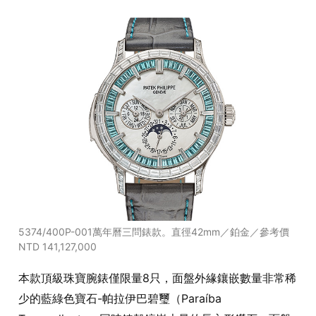
5374/400P-001萬年曆三問錶款。直徑42mm／鉑金／參考價
NTD 141,127,000
本款頂級珠寶腕錶僅限量8只，面盤外緣鑲嵌數量非常稀
少的藍綠色寶石-帕拉伊巴碧璽（Paraíba