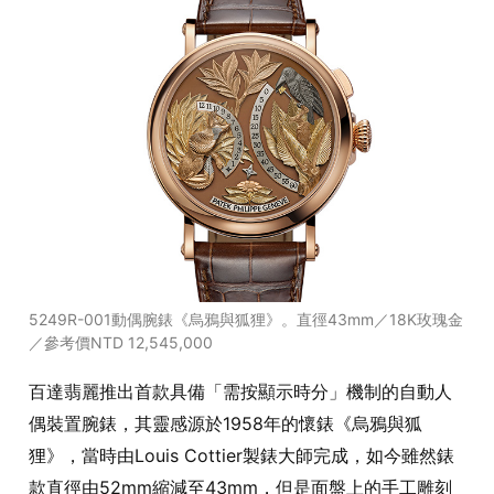
5249R-001動偶腕錶《烏鴉與狐狸》。直徑43mm／18K玫瑰金
／參考價NTD 12,545,000
百達翡麗推出首款具備「需按顯示時分」機制的自動人
偶裝置腕錶，其靈感源於1958年的懷錶《烏鴉與狐
狸》，當時由Louis Cottier製錶大師完成，如今雖然錶
款直徑由52mm縮減至43mm，但是面盤上的手工雕刻