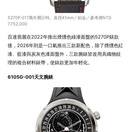
5270P-017萬年曆計時。直徑41mm／鉑金／參考價NTD
7,752,000
百達翡麗在2022年推出煙燻色綠漆面盤的5270P錶款
後，2026年則是一口氣推出三款新配色，除了煙燻色紅
漆、藍漆與炭灰色漆面盤外，三款腕錶皆改用具織物紋
理的複合材料錶帶，使錶款更加年輕化。
6105G-001天文腕錶