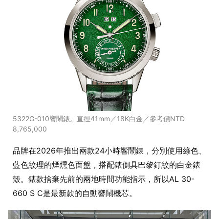
5322G-010響鬧錶。直徑41mm／18K白金／參考價NTD
8,765,000
品牌在2026年推出兩款24小時響鬧錶，分別使用綠色、
藍色紋理的煙燻色面盤，搭配錶側具巴黎釘紋的白金錶
殼。錶款捨棄先前的兩地時間功能指示，所以AL 30-
660 S C是最新款的自動響鬧機芯。