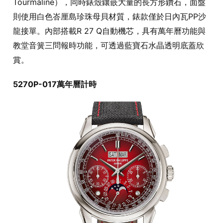
Tourmaline），同時錶殼鑲嵌大量的長方形鑽石，面盤
則使用白色峇厘島珍珠母貝材質，錶款僅於日內瓦PP沙
龍接單。內部搭載R 27 Q自動機芯，具有萬年曆功能與
教堂音簧三問報時功能，可透過藍寶石水晶透明底蓋欣
賞。
5270P-017萬年曆計時