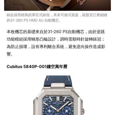
錶款採用經典的軍官式錶殼，具有可掀式底蓋，能窺見打磨細緻
的31-260 PS HMD AU 自動機芯。
本枚機芯的基礎來自於31-260 PS自動機芯，由於逆跳
功能模組採用蝸形凸輪設計，調時需順時針旋轉錶冠；
為防止損壞，設有專利離合系統，避免逆向操作造成影
響。
Cubitus 5840P-001鏤空萬年曆