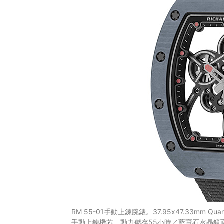
RM 55-01手動上鍊腕錶。37.95x47.33mm 
手動上鍊機芯，動力儲存55小時／藍寶石水晶鏡