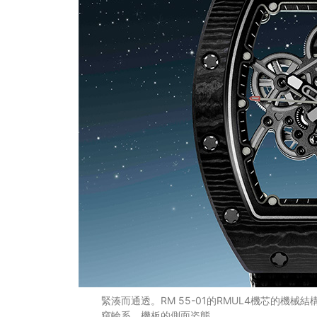
緊湊而通透。RM 55-01的RMUL4機芯的機
窺輪系、機板的側面姿態。