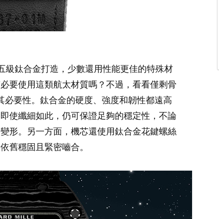
芯都以五級鈦合金打造，少數還用性能更佳的特殊材
有必要使用這類航太材質嗎？不過，看看僅剩骨
解其必要性。鈦合金的硬度、強度和韌性都遠高
，即使纖細如此，仍可保證足夠的穩定性，不論
而變形。另一方面，機芯還使用鈦合金花鍵螺絲
，依舊穩固且緊密嚙合。