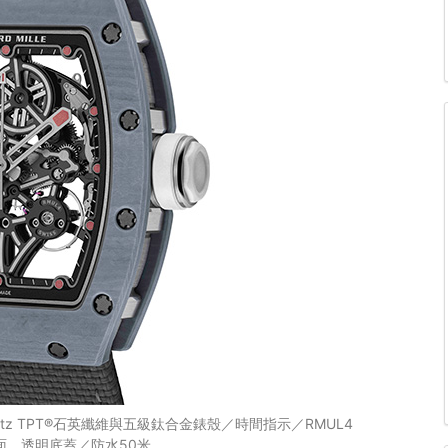
Quartz TPT®石英纖維與五級鈦合金錶殼／時間指示／RMUL4
面、透明底蓋／防水50米