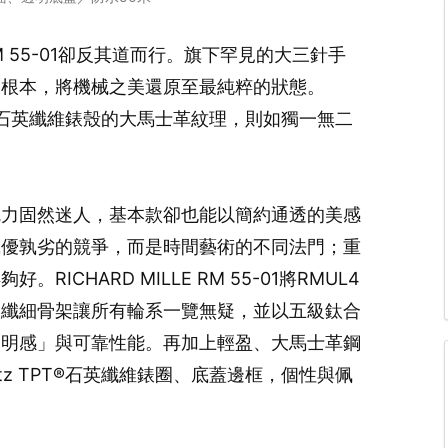
RM 55-01卻反其道而行。旗下罕見的大三針手
為根本，將機械之美還原至最純粹的狀態。
 TPT®石英纖維錶殼的大馬士革紋理，則如獨一無二
魅力固然迷人，基本款卻也能以簡約通透的美感
孰優孰劣的競爭，而是時間藝術的不同法門；重
CHARD MILLE RM 55-01將RMUL4
的纖細骨架讓所有輪系一覽無疑，並以五級鈦合
透明感」與可靠性能。再加上輕盈、大馬士革鋼
artz TPT®石英纖維錶圈、底蓋邊框，個性與佩