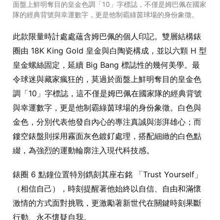
面盤上鮮明奪目的皇金色調「10」字標誌，不僅是姆巴佩在國家
隊的經典背號與幸運數字，更是他制霸綠茵球場的身份象徵。
此款限量時計處處蘊含姆巴佩的個人印記。雙層結構錶
圈由 18K King Gold 皇金與白陶瓷構成，並以六顆 H 型
皇金螺絲固定，延續 Big Bang 標誌性的幾何美學。最
令球迷與藏家瘋狂的，莫過於面盤上鮮明奪目的皇金色
調「10」字標誌，這不僅是姆巴佩在國家隊的經典背號
與幸運數字，更是他制霸綠茵球場的身份象徵。白色與
金色，分別代表他發自內心的專注真誠與澎湃雄心；而
鏤空錶盤則採用霧面灰色鍍釕處理，搭配細緻的白色點
綴，為強烈的運動輪廓注入現代科技感。
錶圈 6 點鐘位置特別鐫刻其座右銘 「Trust Yourself」
（相信自己），時刻提醒著他始終以自信、自由和滿懷
激情的方式面對挑戰，更激勵著新世代在關鍵時刻果斷
行動、永不懷疑自我。