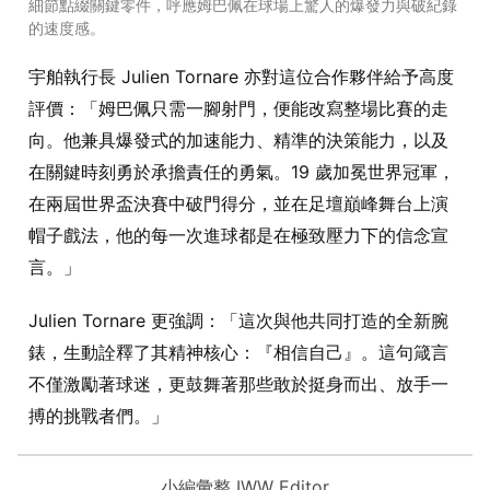
細節點綴關鍵零件，呼應姆巴佩在球場上驚人的爆發力與破紀錄
的速度感。
宇舶執行長 Julien Tornare 亦對這位合作夥伴給予高度
評價：「姆巴佩只需一腳射門，便能改寫整場比賽的走
向。他兼具爆發式的加速能力、精準的決策能力，以及
在關鍵時刻勇於承擔責任的勇氣。19 歲加冕世界冠軍，
在兩屆世界盃決賽中破門得分，並在足壇巔峰舞台上演
帽子戲法，他的每一次進球都是在極致壓力下的信念宣
言。」
Julien Tornare 更強調：「這次與他共同打造的全新腕
錶，生動詮釋了其精神核心：『相信自己』。這句箴言
不僅激勵著球迷，更鼓舞著那些敢於挺身而出、放手一
搏的挑戰者們。」
小編彙整 IWW Editor