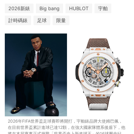
2026新錶
Big bang
HUBLOT
宇舶
計時碼錶
足球
限量
2026年FIFA世界盃足球賽即將開打，宇舶錶品牌大使姆巴佩，
在目前世界盃累計進球已達12顆，在強大國家隊體系後盾下，他
將在本屆賽事正式挑戰「世界盃史上新進球王」的16球歷史紀