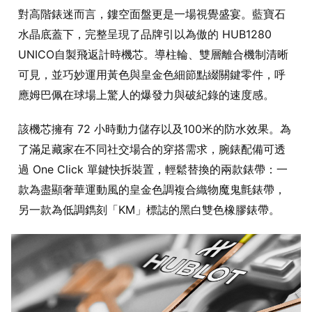
對高階錶迷而言，鏤空面盤更是一場視覺盛宴。藍寶石
水晶底蓋下，完整呈現了品牌引以為傲的 HUB1280
UNICO自製飛返計時機芯。導柱輪、雙層離合機制清晰
可見，並巧妙運用黃色與皇金色細節點綴關鍵零件，呼
應姆巴佩在球場上驚人的爆發力與破紀錄的速度感。
該機芯擁有 72 小時動力儲存以及100米的防水效果。為
了滿足藏家在不同社交場合的穿搭需求，腕錶配備可透
過 One Click 單鍵快拆裝置，輕鬆替換的兩款錶帶：一
款為盡顯奢華運動風的皇金色調複合織物魔鬼氈錶帶，
另一款為低調鐫刻「KM」標誌的黑白雙色橡膠錶帶。