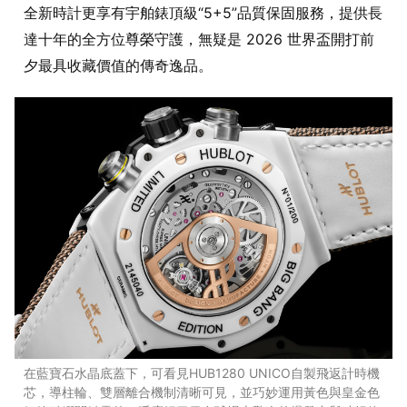
全新時計更享有宇舶錶頂級“5+5”品質保固服務，提供長
達十年的全方位尊榮守護，無疑是 2026 世界盃開打前
夕最具收藏價值的傳奇逸品。
在藍寶石水晶底蓋下，可看見HUB1280 UNICO自製飛返計時機
芯，導柱輪、雙層離合機制清晰可見，並巧妙運用黃色與皇金色