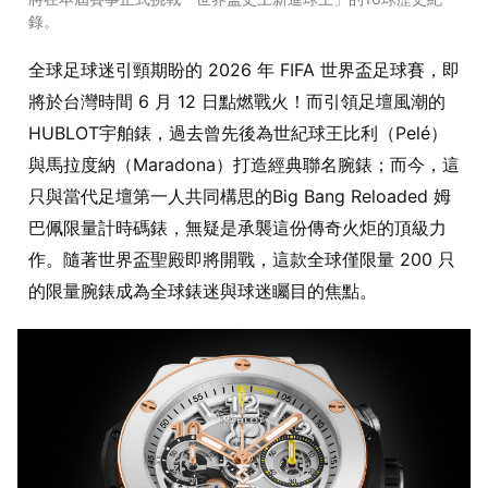
錄。
全球足球迷引頸期盼的 2026 年 FIFA 世界盃足球賽，即
將於台灣時間 6 月 12 日點燃戰火！而引領足壇風潮的
HUBLOT宇舶錶，過去曾先後為世紀球王比利（Pelé）
與馬拉度納（Maradona）打造經典聯名腕錶；而今，這
只與當代足壇第一人共同構思的Big Bang Reloaded 姆
巴佩限量計時碼錶，無疑是承襲這份傳奇火炬的頂級力
作。隨著世界盃聖殿即將開戰，這款全球僅限量 200 只
的限量腕錶成為全球錶迷與球迷矚目的焦點。