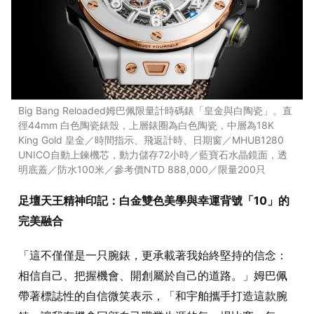
Big Bang Reloaded姆巴佩限量計時碼錶「皇金與白陶瓷」。直
徑44mm 白色陶瓷錶殼，上層錶圈為白色陶瓷，中層為18K
King Gold 皇金／時間指示、飛返計時、日期窗／MHUB1280
UNICO自動上鍊機芯，動力儲存72小時／藍寶石水晶鏡面，透
明底蓋／防水100米／參考價NTD 888,000／限量200只
足壇天王精神印記：白金雙色美學與幸運背號「10」的
完美融合
「這不僅僅是一只腕錶，更承載著我始終堅持的信念：
相信自己、把握機會、開創屬於自己的道路。」姆巴佩
帶著標誌性的自信微笑表示，「和宇舶攜手打造這款腕