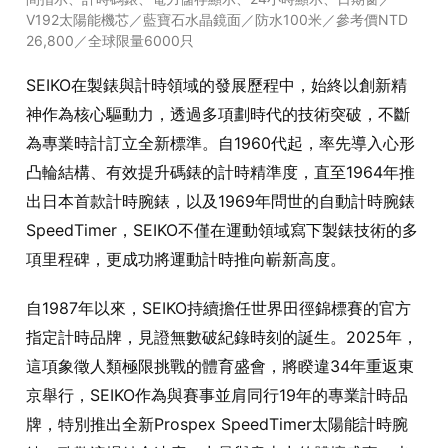
V192太陽能機芯／藍寶石水晶鏡面／防水100米／參考價NTD
26,800／全球限量6000只
SEIKO在製錶與計時領域的發展歷程中，始終以創新精
神作為核心驅動力，透過多項劃時代的技術突破，不斷
為專業時計訂立全新標準。自1960代起，率先導入心形
凸輪結構、有效提升碼錶的計時精準度，直至1964年推
出日本首款計時腕錶，以及1969年問世的自動計時腕錶
SpeedTimer，SEIKO不僅在運動領域寫下製錶技術的多
項里程碑，更成功將運動計時推向嶄新高度。
自1987年以來，SEIKO持續擔任世界田徑錦標賽的官方
指定計時品牌，見證無數破紀錄時刻的誕生。2025年，
這項象徵人類極限挑戰的體育盛會，將睽違34年重返東
京舉行，SEIKO作為與賽事並肩同行19年的專業計時品
牌，特別推出全新Prospex SpeedTimer太陽能計時腕