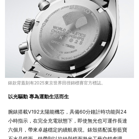
錶款背蓋刻有2025東京世界田徑錦標賽官方標誌。
以光驅動 專為運動生活而生
腕錶搭載V192太陽能機芯，具備60分鐘計時功能與24
小時指示，在完全充電狀態下，即使無光也可運作長達
六個月，帶來卓越穩定的續航表現。錶殼搭配弧形藍寶
石水晶鏡面，錶帶則以拉絲與鏡面拋光工藝交錯處理，