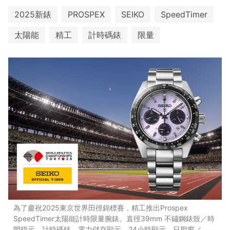
2025新錶
PROSPEX
SEIKO
SpeedTimer
太陽能
精工
計時碼錶
限量
為了慶祝2025東京世界田徑錦標賽，精工推出Prospex
SpeedTimer太陽能計時限量腕錶。直徑39mm 不鏽鋼錶殼／時
間指示、計時碼錶、電力儲存顯示、24小時顯示、日期窗／