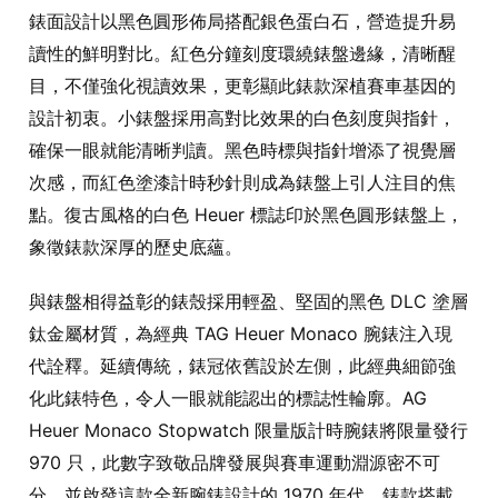
錶面設計以黑色圓形佈局搭配銀色蛋白石，營造提升易
讀性的鮮明對比。紅色分鐘刻度環繞錶盤邊緣，清晰醒
目，不僅強化視讀效果，更彰顯此錶款深植賽車基因的
設計初衷。小錶盤採用高對比效果的白色刻度與指針，
確保一眼就能清晰判讀。黑色時標與指針增添了視覺層
次感，而紅色塗漆計時秒針則成為錶盤上引人注目的焦
點。復古風格的白色 Heuer 標誌印於黑色圓形錶盤上，
象徵錶款深厚的歷史底蘊。
與錶盤相得益彰的錶殼採用輕盈、堅固的黑色 DLC 塗層
鈦金屬材質，為經典 TAG Heuer Monaco 腕錶注入現
代詮釋。延續傳統，錶冠依舊設於左側，此經典細節強
化此錶特色，令人一眼就能認出的標誌性輪廓。AG
Heuer Monaco Stopwatch 限量版計時腕錶將限量發行
970 只，此數字致敬品牌發展與賽車運動淵源密不可
分、並啟發這款全新腕錶設計的 1970 年代。錶款搭載