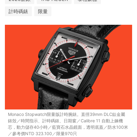
計時碼錶
限量
Monaco Stopwatch限量版計時腕錶。直徑39mm DLC鈦金屬
錶殼／時間指示、計時碼錶、日期窗／Calibre 11 自動上鍊機
芯，動力儲存40小時／藍寶石水晶鏡面，透明底蓋／防水100米
／參考價NTD 323.100／限量970只