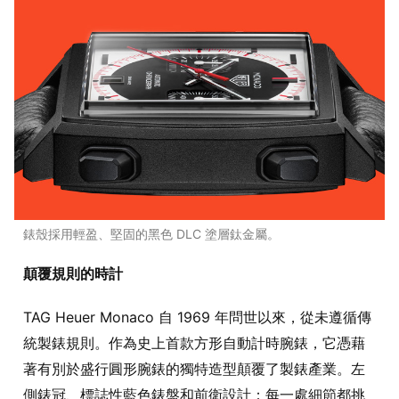
錶殼採用輕盈、堅固的黑色 DLC 塗層鈦金屬。
顛覆規則的時計
TAG Heuer Monaco 自 1969 年問世以來，從未遵循傳
統製錶規則。作為史上首款方形自動計時腕錶，它憑藉
著有別於盛行圓形腕錶的獨特造型顛覆了製錶產業。左
側錶冠、標誌性藍色錶盤和前衛設計：每一處細節都挑