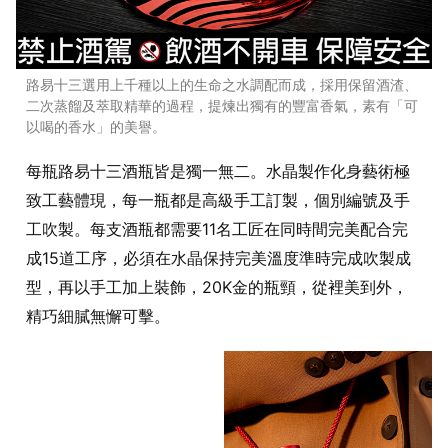
路易十三選用上千種以上的生命之水調配而成，採用保留酒渣、
二次蒸餾及萃取精華的過程，提煉出獨有的豐富香氣，素有「可
以喝的香水」的美譽。
每瓶路易十三酒瓶皆是獨一無二。水晶製作化身藝術極
致工藝體現，每一瓶都是高級手工訂製，個別編號及手
工吹製。每支酒瓶都需要11名工匠在同時間完美配合完
成15道工序，必須在水晶保持完美溫度準時完成吹製成
型，再以手工加上裝飾，20K金的瓶頸，從裡美到外，
精巧細膩無懈可擊。