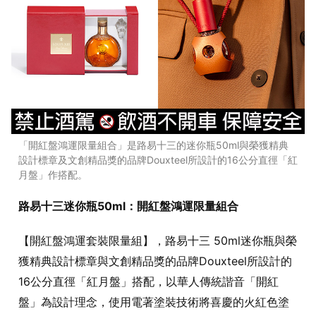
「開紅盤鴻運限量組合」是路易十三的迷你瓶50ml與榮獲精典
設計標章及文創精品獎的品牌Douxteel所設計的16公分直徑「紅
月盤」作搭配。
路易十三迷你瓶50ml：開紅盤鴻運限量組合
【開紅盤鴻運套裝限量組】，路易十三 50ml迷你瓶與榮
獲精典設計標章與文創精品獎的品牌Douxteel所設計的
16公分直徑「紅月盤」搭配，以華人傳統諧音「開紅
盤」為設計理念，使用電著塗裝技術將喜慶的火紅色塗