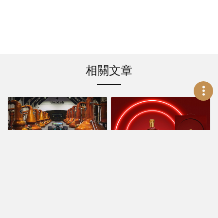
相關文章
時尚風格
時尚風格
格蘭菲迪x Aston
永續再生 傳承佳釀 路
Martin Formula
易十三【LIFE 恆•光
One® Team 兩大傳
啟】新裝上市
奇聯手成就不朽經典
Oct 26, 2023